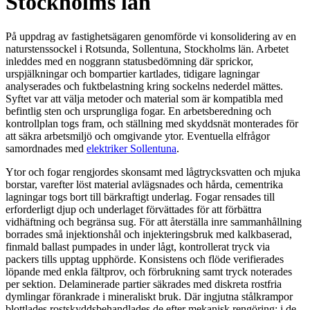
Stockholms län
På uppdrag av fastighetsägaren genomförde vi konsolidering av en
naturstenssockel i Rotsunda, Sollentuna, Stockholms län. Arbetet
inleddes med en noggrann statusbedömning där sprickor,
urspjälkningar och bompartier kartlades, tidigare lagningar
analyserades och fuktbelastning kring sockelns nederdel mättes.
Syftet var att välja metoder och material som är kompatibla med
befintlig sten och ursprungliga fogar. En arbetsberedning och
kontrollplan togs fram, och ställning med skyddsnät monterades för
att säkra arbetsmiljö och omgivande ytor. Eventuella elfrågor
samordnades med
elektriker Sollentuna
.
Ytor och fogar rengjordes skonsamt med lågtrycksvatten och mjuka
borstar, varefter löst material avlägsnades och hårda, cementrika
lagningar togs bort till bärkraftigt underlag. Fogar rensades till
erforderligt djup och underlaget förvättades för att förbättra
vidhäftning och begränsa sug. För att återställa inre sammanhållning
borrades små injektionshål och injekteringsbruk med kalkbaserad,
finmald ballast pumpades in under lågt, kontrollerat tryck via
packers tills upptag upphörde. Konsistens och flöde verifierades
löpande med enkla fältprov, och förbrukning samt tryck noterades
per sektion. Delaminerade partier säkrades med diskreta rostfria
dymlingar förankrade i mineraliskt bruk. Där ingjutna stålkrampor
blottlades rostskyddsbehandlades de efter mekanisk rengöring; i de