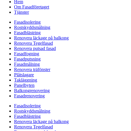
Hem
Om Fasadföretaget
Tjänster
Fasadisolering
Rostskyddsmålning
Fasadblästring
Renovera läckage på balkong
Renovera Tegelfasad
Renovera putsad fasad
Fasadfogning
Fasadputsning
Fasadmålning
Renovera träfönster
Plåtslagare
Takläggning
Panelbyten
Balkongrenovering
Fasadrenovering
Fasadisolering
Rostskyddsmålning
Fasadblästring
Renovera läckage på balkong
Renovera Tegelfasad