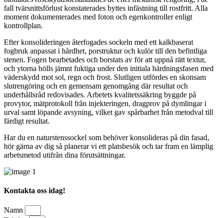
fall tvärsnittsförlust konstaterades byttes infästning till rostfritt. Alla
moment dokumenterades med foton och egenkontroller enligt
kontrollplan.
Efter konsolideringen återfogades sockeln med ett kalkbaserat
fogbruk anpassat i hårdhet, porstruktur och kulör till den befintliga
stenen. Fogen bearbetades och borstats av för att uppnå rätt textur,
och ytorna hölls jämnt fuktiga under den initiala härdningsfasen med
väderskydd mot sol, regn och frost. Slutligen utfördes en skonsam
slutrengöring och en gemensam genomgång där resultat och
underhållsråd redovisades. Arbetets kvalitetssäkring byggde på
provytor, mätprotokoll från injekteringen, dragprov på dymlingar i
urval samt löpande avsyning, vilket gav spårbarhet från metodval till
färdigt resultat.
Har du en naturstenssockel som behöver konsolideras på din fasad,
hör gärna av dig så planerar vi ett platsbesök och tar fram en lämplig
arbetsmetod utifrån dina förutsättningar.
Kontakta oss idag!
Namn