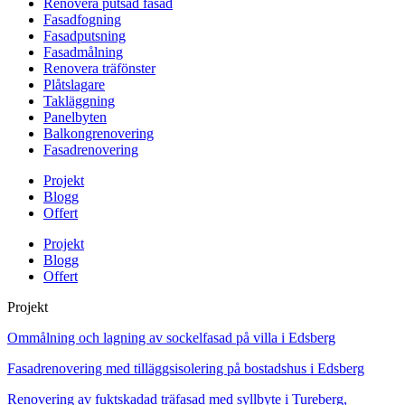
Renovera putsad fasad
Fasadfogning
Fasadputsning
Fasadmålning
Renovera träfönster
Plåtslagare
Takläggning
Panelbyten
Balkongrenovering
Fasadrenovering
Projekt
Blogg
Offert
Projekt
Blogg
Offert
Projekt
Ommålning och lagning av sockelfasad på villa i Edsberg
Fasadrenovering med tilläggsisolering på bostadshus i Edsberg
Renovering av fuktskadad träfasad med syllbyte i Tureberg,