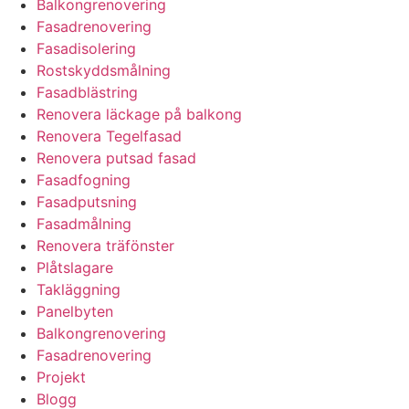
Balkongrenovering
Fasadrenovering
Fasadisolering
Rostskyddsmålning
Fasadblästring
Renovera läckage på balkong
Renovera Tegelfasad
Renovera putsad fasad
Fasadfogning
Fasadputsning
Fasadmålning
Renovera träfönster
Plåtslagare
Takläggning
Panelbyten
Balkongrenovering
Fasadrenovering
Projekt
Blogg