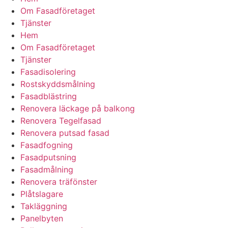
Om Fasadföretaget
Tjänster
Hem
Om Fasadföretaget
Tjänster
Fasadisolering
Rostskyddsmålning
Fasadblästring
Renovera läckage på balkong
Renovera Tegelfasad
Renovera putsad fasad
Fasadfogning
Fasadputsning
Fasadmålning
Renovera träfönster
Plåtslagare
Takläggning
Panelbyten