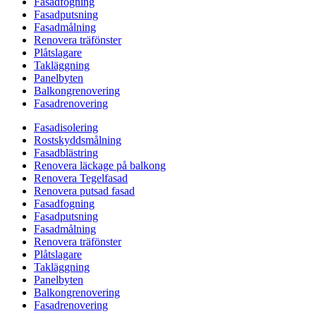
Fasadfogning
Fasadputsning
Fasadmålning
Renovera träfönster
Plåtslagare
Takläggning
Panelbyten
Balkongrenovering
Fasadrenovering
Fasadisolering
Rostskyddsmålning
Fasadblästring
Renovera läckage på balkong
Renovera Tegelfasad
Renovera putsad fasad
Fasadfogning
Fasadputsning
Fasadmålning
Renovera träfönster
Plåtslagare
Takläggning
Panelbyten
Balkongrenovering
Fasadrenovering