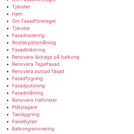
Tjänster
Hem
Om Fasadföretaget
Tjänster
Fasadisolering
Rostskyddsmålning
Fasadblästring
Renovera läckage på balkong
Renovera Tegelfasad
Renovera putsad fasad
Fasadfogning
Fasadputsning
Fasadmålning
Renovera träfönster
Plåtslagare
Takläggning
Panelbyten
Balkongrenovering