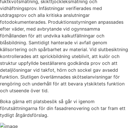
fuktkvotsmätning, skikttjockleksmätning och
vidhäftningsprov. Infästningar verifierades med
utdragsprov och alla kritiska anslutningar
fotodokumenterades. Produktionsstyrningen anpassades
efter väder, med avbrytande vid ogynnsamma
förhållanden för att undvika kalkutfällningar och
blåsbildning. Samtidigt hanterade vi avfall genom
källsortering och spårbarhet av material. Vid slutbesiktning
kontrollerades att sprickbildning uteblivit, att kulör och
struktur uppfyllde beställarens godkända prov och att
detaljlösningar vid takfot, hörn och sockel gav avsedd
funktion. Slutligen överlämnades skötselanvisningar för
rengöring och underhåll för att bevara ytskiktets funktion
och utseende över tid.
Boka gärna ett platsbesök så går vi igenom
förutsättningarna för din fasadrenovering och tar fram ett
tydligt åtgärdsförslag.