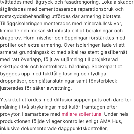
tvättades med lågtryck och fasadrengöring. Lokala skador
åtgärdades med cementbaserade reparationsbruk och
rostskyddsbehandling utfördes där armering blottats.
Tilläggsisoleringen monterades med mineralullsskivor,
limmade och mekaniskt infästa enligt beräkningar och
dragprov. Hörn, nischer och öppningar förstärktes med
profiler och extra armering. Över isoleringen lade vi ett
armerat grundningsskikt med alkaliresistent glasfibernät
med rätt överlapp, följt av utjämning till projekterad
skikttjocklek och kontrollerad härdning. Sockelpartiet
byggdes upp med fukttålig lösning och tydliga
droppnäsor, och plåtanslutningar samt fönsterbleck
justerades för säker avvattning.
Ytskiktet utfördes med diffusionsöppen puts och därefter
målning i två strykningar med kulör framtagen efter
provytor, i samarbete med
målare sollentuna
. Under hela
produktionen följde vi egenkontroller enligt AMA Hus,
inklusive dokumenterade daggpunktskontroller,