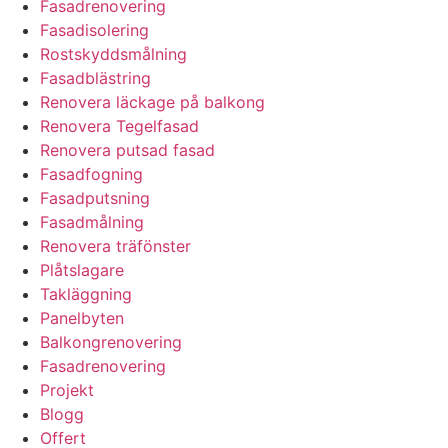
Fasadrenovering
Fasadisolering
Rostskyddsmålning
Fasadblästring
Renovera läckage på balkong
Renovera Tegelfasad
Renovera putsad fasad
Fasadfogning
Fasadputsning
Fasadmålning
Renovera träfönster
Plåtslagare
Takläggning
Panelbyten
Balkongrenovering
Fasadrenovering
Projekt
Blogg
Offert