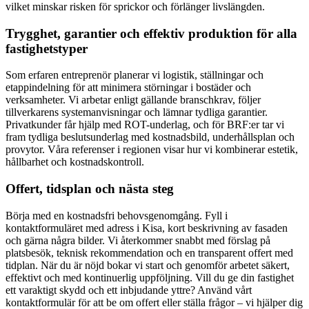
vilket minskar risken för sprickor och förlänger livslängden.
Trygghet, garantier och effektiv produktion för alla
fastighetstyper
Som erfaren entreprenör planerar vi logistik, ställningar och
etappindelning för att minimera störningar i bostäder och
verksamheter. Vi arbetar enligt gällande branschkrav, följer
tillverkarens systemanvisningar och lämnar tydliga garantier.
Privatkunder får hjälp med ROT-underlag, och för BRF:er tar vi
fram tydliga beslutsunderlag med kostnadsbild, underhållsplan och
provytor. Våra referenser i regionen visar hur vi kombinerar estetik,
hållbarhet och kostnadskontroll.
Offert, tidsplan och nästa steg
Börja med en kostnadsfri behovsgenomgång. Fyll i
kontaktformuläret med adress i Kisa, kort beskrivning av fasaden
och gärna några bilder. Vi återkommer snabbt med förslag på
platsbesök, teknisk rekommendation och en transparent offert med
tidplan. När du är nöjd bokar vi start och genomför arbetet säkert,
effektivt och med kontinuerlig uppföljning. Vill du ge din fastighet
ett varaktigt skydd och ett inbjudande yttre? Använd vårt
kontaktformulär för att be om offert eller ställa frågor – vi hjälper dig