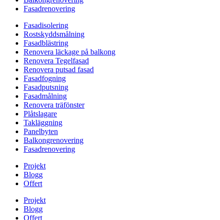
Fasadrenovering
Fasadisolering
Rostskyddsmålning
Fasadblästring
Renovera läckage på balkong
Renovera Tegelfasad
Renovera putsad fasad
Fasadfogning
Fasadputsning
Fasadmålning
Renovera träfönster
Plåtslagare
Takläggning
Panelbyten
Balkongrenovering
Fasadrenovering
Projekt
Blogg
Offert
Projekt
Blogg
Offert