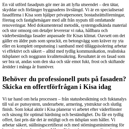
En väl utförd fasadputs gör mer än att lyfta utseendet – den tätar,
skyddar och förlänger byggnadens livslängd. Vi är en specialiserad
fasadfirma i Kisa som hjälper privatpersoner, bostadsrättsföreningar,
företag och fastighetsägare med allt från nyputs till omfattande
renoveringar. Med dokumenterad metodik, systemgodkända material
och stor omsorg om detaljer levererar vi raka, hållbara och
väderbeständiga fasader anpassade för Kisas klimat. Oavsett om det
gäller en äldre puts som spruckit, en betongvägg som kräver ny yta
eller en komplett omputsning i samband med tilläggsisolering arbetar
vi effektivt och säkert – alltid med tydlig kommunikation, realistiska
tidsplaner och noggrann kvalitetssäkring. Resultatet är en fasad som
ser bra ut, andas som den ska och står emot fukt, frost och skiftande
årstider i många år framöver.
Behöver du professionell puts på fasaden?
Skicka en offertförfrågan i Kisa idag
Vi tar hand om hela processen – från statusbesiktning och fuktanalys
till val av putssystem, underarbete, armering, ytstruktur och slutlig
finish. Som lokal aktör i Kisa planerar vi arbetet efter väderfönster
och säsong för optimal härdning och beständighet. Du får en tydlig
offert, fast pris där det är möjligt och en tidsplan som håller. Vi
arbetar säkert, ställningscertifierat och med störningsminimering för