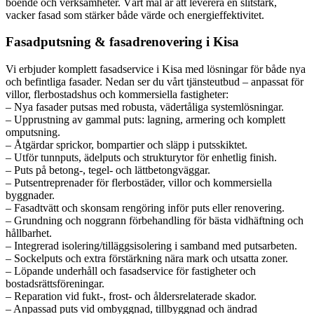
boende och verksamheter. Vårt mål är att leverera en slitstark,
vacker fasad som stärker både värde och energieffektivitet.
Fasadputsning & fasadrenovering i Kisa
Vi erbjuder komplett fasadservice i Kisa med lösningar för både nya
och befintliga fasader. Nedan ser du vårt tjänsteutbud – anpassat för
villor, flerbostadshus och kommersiella fastigheter:
– Nya fasader putsas med robusta, vädertåliga systemlösningar.
– Upprustning av gammal puts: lagning, armering och komplett
omputsning.
– Åtgärdar sprickor, bompartier och släpp i putsskiktet.
– Utför tunnputs, ädelputs och strukturytor för enhetlig finish.
– Puts på betong-, tegel- och lättbetongväggar.
– Putsentreprenader för flerbostäder, villor och kommersiella
byggnader.
– Fasadtvätt och skonsam rengöring inför puts eller renovering.
– Grundning och noggrann förbehandling för bästa vidhäftning och
hållbarhet.
– Integrerad isolering/tilläggsisolering i samband med putsarbeten.
– Sockelputs och extra förstärkning nära mark och utsatta zoner.
– Löpande underhåll och fasadservice för fastigheter och
bostadsrättsföreningar.
– Reparation vid fukt-, frost- och åldersrelaterade skador.
– Anpassad puts vid ombyggnad, tillbyggnad och ändrad