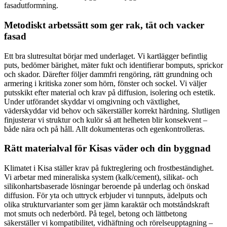
fasadutformning.
Metodiskt arbetssätt som ger rak, tät och vacker
fasad
Ett bra slutresultat börjar med underlaget. Vi kartlägger befintlig
puts, bedömer bärighet, mäter fukt och identifierar bomputs, sprickor
och skador. Därefter följer dammfri rengöring, rätt grundning och
armering i kritiska zoner som hörn, fönster och sockel. Vi väljer
putsskikt efter material och krav på diffusion, isolering och estetik.
Under utförandet skyddar vi omgivning och växtlighet,
väderskyddar vid behov och säkerställer korrekt härdning. Slutligen
finjusterar vi struktur och kulör så att helheten blir konsekvent –
både nära och på håll. Allt dokumenteras och egenkontrolleras.
Rätt materialval för Kisas väder och din byggnad
Klimatet i Kisa ställer krav på fuktreglering och frostbeständighet.
Vi arbetar med mineraliska system (kalk/cement), silikat- och
silikonhartsbaserade lösningar beroende på underlag och önskad
diffusion. För yta och uttryck erbjuder vi tunnputs, ädelputs och
olika strukturvarianter som ger jämn karaktär och motståndskraft
mot smuts och nederbörd. På tegel, betong och lättbetong
säkerställer vi kompatibilitet, vidhäftning och rörelseupptagning –