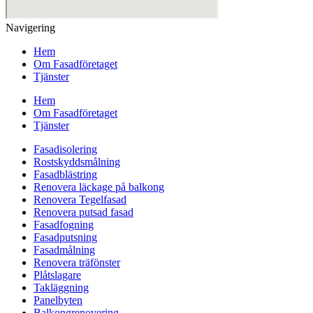
Navigering
Hem
Om Fasadföretaget
Tjänster
Hem
Om Fasadföretaget
Tjänster
Fasadisolering
Rostskyddsmålning
Fasadblästring
Renovera läckage på balkong
Renovera Tegelfasad
Renovera putsad fasad
Fasadfogning
Fasadputsning
Fasadmålning
Renovera träfönster
Plåtslagare
Takläggning
Panelbyten
Balkongrenovering