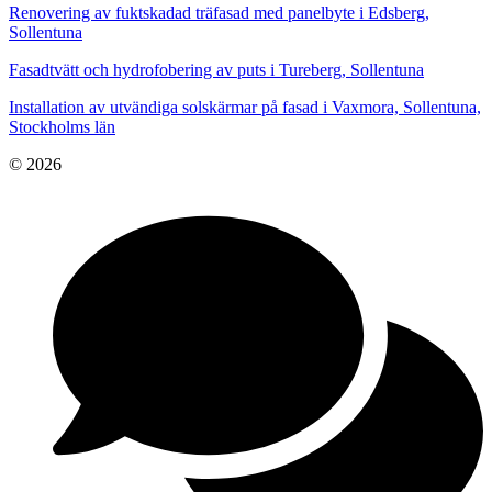
Renovering av fuktskadad träfasad med panelbyte i Edsberg,
Sollentuna
Fasadtvätt och hydrofobering av puts i Tureberg, Sollentuna
Installation av utvändiga solskärmar på fasad i Vaxmora, Sollentuna,
Stockholms län
© 2026