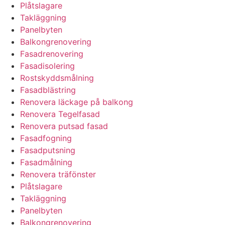
Plåtslagare
Takläggning
Panelbyten
Balkongrenovering
Fasadrenovering
Fasadisolering
Rostskyddsmålning
Fasadblästring
Renovera läckage på balkong
Renovera Tegelfasad
Renovera putsad fasad
Fasadfogning
Fasadputsning
Fasadmålning
Renovera träfönster
Plåtslagare
Takläggning
Panelbyten
Balkongrenovering