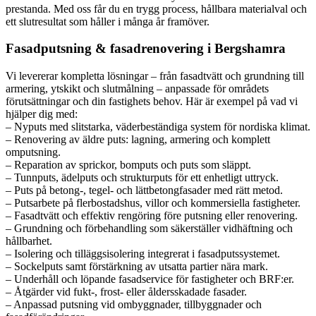
prestanda. Med oss får du en trygg process, hållbara materialval och
ett slutresultat som håller i många år framöver.
Fasadputsning & fasadrenovering i Bergshamra
Vi levererar kompletta lösningar – från fasadtvätt och grundning till
armering, ytskikt och slutmålning – anpassade för områdets
förutsättningar och din fastighets behov. Här är exempel på vad vi
hjälper dig med:
– Nyputs med slitstarka, väderbeständiga system för nordiska klimat.
– Renovering av äldre puts: lagning, armering och komplett
omputsning.
– Reparation av sprickor, bomputs och puts som släppt.
– Tunnputs, ädelputs och strukturputs för ett enhetligt uttryck.
– Puts på betong-, tegel- och lättbetongfasader med rätt metod.
– Putsarbete på flerbostadshus, villor och kommersiella fastigheter.
– Fasadtvätt och effektiv rengöring före putsning eller renovering.
– Grundning och förbehandling som säkerställer vidhäftning och
hållbarhet.
– Isolering och tilläggsisolering integrerat i fasadputssystemet.
– Sockelputs samt förstärkning av utsatta partier nära mark.
– Underhåll och löpande fasadservice för fastigheter och BRF:er.
– Åtgärder vid fukt-, frost- eller åldersskadade fasader.
– Anpassad putsning vid ombyggnader, tillbyggnader och