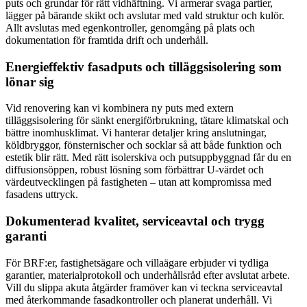
puts och grundar för rätt vidhäftning. Vi armerar svaga partier,
lägger på bärande skikt och avslutar med vald struktur och kulör.
Allt avslutas med egenkontroller, genomgång på plats och
dokumentation för framtida drift och underhåll.
Energieffektiv fasadputs och tilläggsisolering som
lönar sig
Vid renovering kan vi kombinera ny puts med extern
tilläggsisolering för sänkt energiförbrukning, tätare klimatskal och
bättre inomhusklimat. Vi hanterar detaljer kring anslutningar,
köldbryggor, fönsternischer och socklar så att både funktion och
estetik blir rätt. Med rätt isolerskiva och putsuppbyggnad får du en
diffusionsöppen, robust lösning som förbättrar U-värdet och
värdeutvecklingen på fastigheten – utan att kompromissa med
fasadens uttryck.
Dokumenterad kvalitet, serviceavtal och trygg
garanti
För BRF:er, fastighetsägare och villaägare erbjuder vi tydliga
garantier, materialprotokoll och underhållsråd efter avslutat arbete.
Vill du slippa akuta åtgärder framöver kan vi teckna serviceavtal
med återkommande fasadkontroller och planerat underhåll. Vi