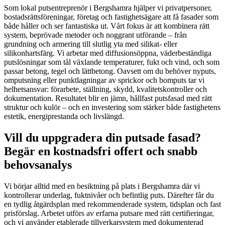
Som lokal putsentreprenör i Bergshamra hjälper vi privatpersoner,
bostadsrättsföreningar, företag och fastighetsägare att få fasader som
både håller och ser fantastiska ut. Vårt fokus är att kombinera rätt
system, beprövade metoder och noggrant utförande – från
grundning och armering till slutlig yta med silikat- eller
silikonhartsfärg. Vi arbetar med diffusionsöppna, väderbeständiga
putslösningar som tål växlande temperaturer, fukt och vind, och som
passar betong, tegel och lättbetong. Oavsett om du behöver nyputs,
omputsning eller punktlagningar av sprickor och bomputs tar vi
helhetsansvar: förarbete, ställning, skydd, kvalitetskontroller och
dokumentation. Resultatet blir en jämn, hållfast putsfasad med rätt
struktur och kulör – och en investering som stärker både fastighetens
estetik, energiprestanda och livslängd.
Vill du uppgradera din putsade fasad?
Begär en kostnadsfri offert och snabb
behovsanalys
Vi börjar alltid med en besiktning på plats i Bergshamra där vi
kontrollerar underlag, fuktnivåer och befintlig puts. Därefter får du
en tydlig åtgärdsplan med rekommenderade system, tidsplan och fast
prisförslag. Arbetet utförs av erfarna putsare med rätt certifieringar,
och vi använder etablerade tillverkarsystem med dokumenterad