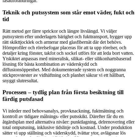
fasadförändringar.
Teknik och putssystem som står emot väder, fukt och
tid
Rätt metod ger färre sprickor och längre livslängd. Vi väljer
putssystem efter underlagets bärighet och fukttransport, bygger upp
rätt skikttjocklek och armerar med glasfibernät där det behövs.
Hörnprofiler och rörelsefogar placeras för att ta upp rörelser, och
detaljer kring fönster, takfot och sockel utförs för att leda bort vatten.
Ytskiktet anpassas med mineralisk, silikat- eller silikonhartsbaserad
lösning för bästa kombination av väderskydd och
diffusionsöppenhet. Med dokumenterade system och noggranna
stickprovstester av vidhäftning och planhet säkrar vi ett hållbart,
snyggt slutresultat.
Processen – tydlig plan från första besiktning till
färdig putsfasad
Vi inleder med behovsanalys, provknackning, fuktmätning och
kontroll av tidigare målnings- eller putsskikt. Därefter får du en
åtgärdsplan med alternativa nivåer: punktlagning, delrenovering eller
total omputsning, inklusive tidslinje och kostnad. Under produktion
sätter vi upp ställning och väderskydd, tvättar ytor, avlägsnar lös