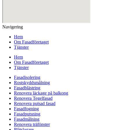
Navigering
Hem
Om Fasadföretaget
Tjänster
Hem
Om Fasadföretaget
Tjänster
Fasadisolering
Rostskyddsmålning
Fasadblästring
Renovera läckage på balkong
Renovera Tegelfasad
Renovera putsad fasad
Fasadfogning
Fasadputsning
Fasadmålning
Renovera träfönster
Plåtslagare