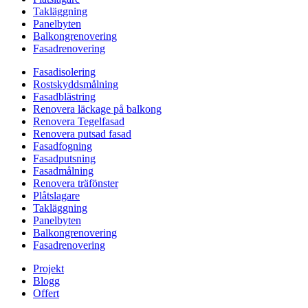
Takläggning
Panelbyten
Balkongrenovering
Fasadrenovering
Fasadisolering
Rostskyddsmålning
Fasadblästring
Renovera läckage på balkong
Renovera Tegelfasad
Renovera putsad fasad
Fasadfogning
Fasadputsning
Fasadmålning
Renovera träfönster
Plåtslagare
Takläggning
Panelbyten
Balkongrenovering
Fasadrenovering
Projekt
Blogg
Offert