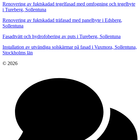
Renovering av fuktskadad tegelfasad med omfogning och tegelbyte
i Tureberg, Sollentuna
Renovering av fuktskadad träfasad med panelbyte i Edsberg,
Sollentuna
Fasadtvätt och hydrofobering av puts i Tureberg, Sollentuna
Installation av utvändiga solskärmar på fasad i Vaxmora, Sollentuna,
Stockholms län
© 2026