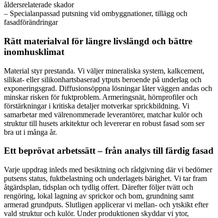
åldersrelaterade skador
– Specialanpassad putsning vid ombyggnationer, tillägg och
fasadförändringar
Rätt materialval för längre livslängd och bättre
inomhusklimat
Material styr prestanda. Vi väljer mineraliska system, kalkcement,
silikat- eller silikonhartsbaserad ytputs beroende på underlag och
exponeringsgrad. Diffusionsöppna lösningar låter väggen andas och
minskar risken för fuktproblem. Armeringsnät, hörnprofiler och
förstärkningar i kritiska detaljer motverkar sprickbildning. Vi
samarbetar med välrenommerade leverantörer, matchar kulör och
struktur till husets arkitektur och levererar en robust fasad som ser
bra ut i många år.
Ett beprövat arbetssätt – från analys till färdig fasad
Varje uppdrag inleds med besiktning och rådgivning där vi bedömer
putsens status, fuktbelastning och underlagets bärighet. Vi tar fram
åtgärdsplan, tidsplan och tydlig offert. Därefter följer tvätt och
rengöring, lokal lagning av sprickor och bom, grundning samt
armerad grundputs. Slutligen applicerar vi mellan- och ytskikt efter
vald struktur och kulör. Under produktionen skyddar vi ytor,