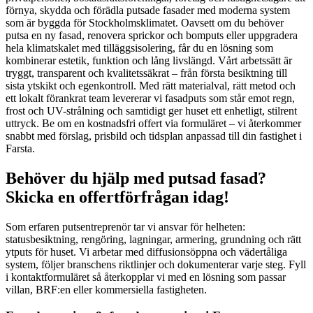
förnya, skydda och förädla putsade fasader med moderna system
som är byggda för Stockholmsklimatet. Oavsett om du behöver
putsa en ny fasad, renovera sprickor och bomputs eller uppgradera
hela klimatskalet med tilläggsisolering, får du en lösning som
kombinerar estetik, funktion och lång livslängd. Vårt arbetssätt är
tryggt, transparent och kvalitetssäkrat – från första besiktning till
sista ytskikt och egenkontroll. Med rätt materialval, rätt metod och
ett lokalt förankrat team levererar vi fasadputs som står emot regn,
frost och UV-strålning och samtidigt ger huset ett enhetligt, stilrent
uttryck. Be om en kostnadsfri offert via formuläret – vi återkommer
snabbt med förslag, prisbild och tidsplan anpassad till din fastighet i
Farsta.
Behöver du hjälp med putsad fasad?
Skicka en offertförfrågan idag!
Som erfaren putsentreprenör tar vi ansvar för helheten:
statusbesiktning, rengöring, lagningar, armering, grundning och rätt
ytputs för huset. Vi arbetar med diffusionsöppna och vädertåliga
system, följer branschens riktlinjer och dokumenterar varje steg. Fyll
i kontaktformuläret så återkopplar vi med en lösning som passar
villan, BRF:en eller kommersiella fastigheten.