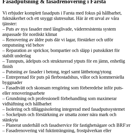
Fasadputsning & fasadrenovering i Farsta
Vi erbjuder komplett fasadputs i Farsta med fokus på hållbarhet,
fuktsäkerhet och ett snyggt slutresultat. Här är ett urval av våra
tjänster:
– Puts av nya fasader med långlivade, väderresistenta system
anpassade för nordiskt klimat
– Renovering av äldre puts där vi lagar, förstärker och utför
omputsning vid behov
– Reparation av sprickor, bompartier och släpp i putsskiktet för
stabilt underlag
– Tunnputs, ädelputs och strukturerad ytputs för en jämn, enhetlig
finish
– Putsning av fasader i betong, tegel samt lättbetong/ytong
– Entreprenad för puts på flerbostadshus, villor och kommersiella
byggnader
– Fasadtvätt och skonsam rengöring som förberedelse inför puts-
eller renoveringsarbete
– Grundning och professionell förbehandling som maximerar
vidhäftning och hållbarhet
– Isolering och tilläggsisolering integrerad med fasadputssystemet
– Sockelputs och förstärkning av utsatta zoner nära mark och
stänkyta
– Planerat underhåll och fasadservice för fastighetsägare och BRF:er
– Fasadrenovering vid fuktinträngning, frostpåverkan eller