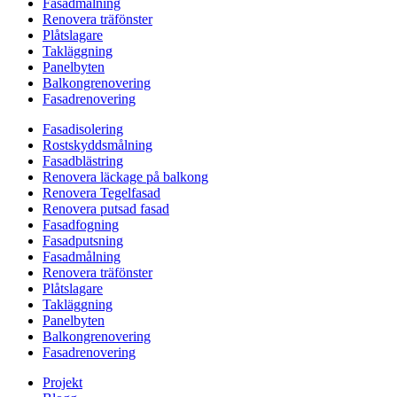
Fasadmålning
Renovera träfönster
Plåtslagare
Takläggning
Panelbyten
Balkongrenovering
Fasadrenovering
Fasadisolering
Rostskyddsmålning
Fasadblästring
Renovera läckage på balkong
Renovera Tegelfasad
Renovera putsad fasad
Fasadfogning
Fasadputsning
Fasadmålning
Renovera träfönster
Plåtslagare
Takläggning
Panelbyten
Balkongrenovering
Fasadrenovering
Projekt