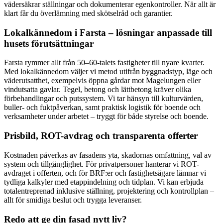
vädersäkrar ställningar och dokumenterar egenkontroller. När allt är
klart får du överlämning med skötselråd och garantier.
Lokalkännedom i Farsta – lösningar anpassade till
husets förutsättningar
Farsta rymmer allt från 50–60-talets fastigheter till nyare kvarter.
Med lokalkännedom väljer vi metod utifrån byggnadstyp, läge och
väderutsatthet, exempelvis öppna gårdar mot Magelungen eller
vindutsatta gavlar. Tegel, betong och lättbetong kräver olika
förbehandlingar och putssystem. Vi tar hänsyn till kulturvärden,
buller- och fuktpåverkan, samt praktisk logistik för boende och
verksamheter under arbetet – tryggt för både styrelse och boende.
Prisbild, ROT-avdrag och transparenta offerter
Kostnaden påverkas av fasadens yta, skadornas omfattning, val av
system och tillgänglighet. För privatpersoner hanterar vi ROT-
avdraget i offerten, och för BRF:er och fastighetsägare lämnar vi
tydliga kalkyler med etappindelning och tidplan. Vi kan erbjuda
totalentreprenad inklusive ställning, projektering och kontrollplan –
allt för smidiga beslut och trygga leveranser.
Redo att ge din fasad nytt liv?