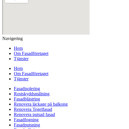
Navigering
Hem
Om Fasadföretaget
Tjänster
Hem
Om Fasadföretaget
Tjänster
Fasadisolering
Rostskyddsmålning
Fasadblästring
Renovera läckage på balkong
Renovera Tegelfasad
Renovera putsad fasad
Fasadfogning
Fasadputsning