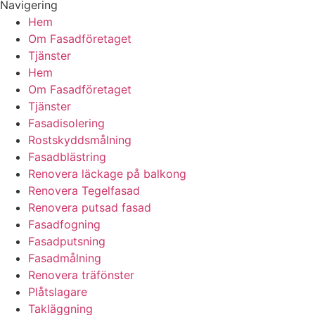
Navigering
Hem
Om Fasadföretaget
Tjänster
Hem
Om Fasadföretaget
Tjänster
Fasadisolering
Rostskyddsmålning
Fasadblästring
Renovera läckage på balkong
Renovera Tegelfasad
Renovera putsad fasad
Fasadfogning
Fasadputsning
Fasadmålning
Renovera träfönster
Plåtslagare
Takläggning