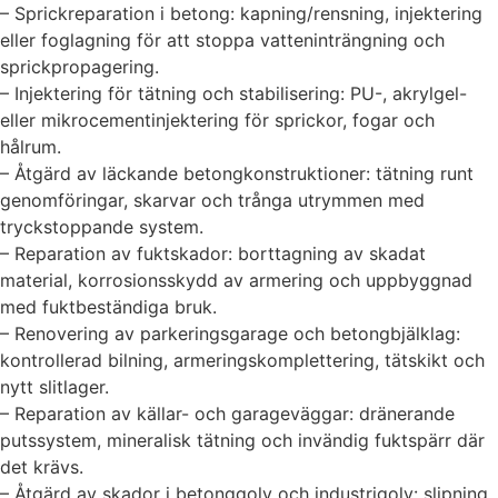
– Sprickreparation i betong: kapning/rensning, injektering
eller foglagning för att stoppa vatteninträngning och
sprickpropagering.
– Injektering för tätning och stabilisering: PU-, akrylgel-
eller mikrocementinjektering för sprickor, fogar och
hålrum.
– Åtgärd av läckande betongkonstruktioner: tätning runt
genomföringar, skarvar och trånga utrymmen med
tryckstoppande system.
– Reparation av fuktskador: borttagning av skadat
material, korrosionsskydd av armering och uppbyggnad
med fuktbeständiga bruk.
– Renovering av parkeringsgarage och betongbjälklag:
kontrollerad bilning, armeringskomplettering, tätskikt och
nytt slitlager.
– Reparation av källar- och garageväggar: dränerande
putssystem, mineralisk tätning och invändig fuktspärr där
det krävs.
– Åtgärd av skador i betonggolv och industrigolv: slipning,