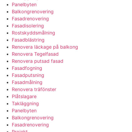
Panelbyten
Balkongrenovering
Fasadrenovering
Fasadisolering
Rostskyddsmålning
Fasadblästring
Renovera läckage på balkong
Renovera Tegelfasad
Renovera putsad fasad
Fasadfogning
Fasadputsning
Fasadmålning
Renovera träfönster
Plåtslagare
Takläggning
Panelbyten
Balkongrenovering
Fasadrenovering
Projekt