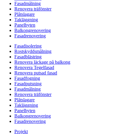
Fasadmålning
Renovera träfönster
Plåtslagare
Takläggning
Panelbyten
Balkongrenovering
Fasadrenovering
Fasadisolering
Rostskyddsmålning
Fasadblästring
Renovera läckage på balkong
Renovera Tegelfasad
Renovera putsad fasad
Fasadfogning
Fasadputsning
Fasadmålning
Renovera träfönster
Plåtslagare
Takläggning
Panelbyten
Balkongrenovering
Fasadrenovering
Projekt