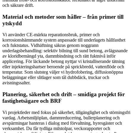
och säkrare drift.
Material och metoder som håller – från primer till
ytskydd
Vi använder CE-märkta reparationsbruk, primer och
korrosionshämmande system anpassade till underlagets hållfasthet
och fuktstatus. Vidhäftning säkras genom noggrann
underlagsbehandling: selektiv bilning till sund betong, avlägsnande
av kloridbemängd yta, dammbindning och rätt fuktnivå inför
applicering. För läckande betong nyttjar vi kristalliserande tätning
eller injekteringshartser beroende på sprickbredd, vattenflöde och
temperatur. Som slutsteg väljer vi hydrofobering, diffusionöppna
beläggningar eller slitlager som tål dubbdäck, truckar och
avisningssalter.
Planering, säkerhet och drift – smidiga projekt för
fastighetsägare och BRF
Vi projektleder med fokus på säkerhet, tillgänglighet och störningsfri
vardag. Arbetsmiljöplan, dammreducering, bullerplanering och
avspärrningar hanteras i dialog med förvaltning, hyresgäster och
verksamhet. Du får tydliga milstolpar, veckorapporter och