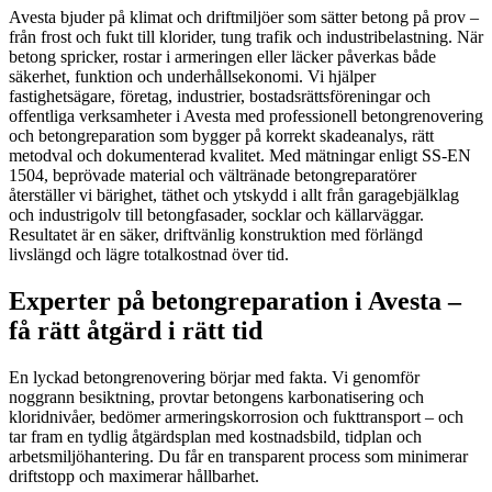
Avesta bjuder på klimat och driftmiljöer som sätter betong på prov –
från frost och fukt till klorider, tung trafik och industribelastning. När
betong spricker, rostar i armeringen eller läcker påverkas både
säkerhet, funktion och underhållsekonomi. Vi hjälper
fastighetsägare, företag, industrier, bostadsrättsföreningar och
offentliga verksamheter i Avesta med professionell betongrenovering
och betongreparation som bygger på korrekt skadeanalys, rätt
metodval och dokumenterad kvalitet. Med mätningar enligt SS-EN
1504, beprövade material och vältränade betongreparatörer
återställer vi bärighet, täthet och ytskydd i allt från garagebjälklag
och industrigolv till betongfasader, socklar och källarväggar.
Resultatet är en säker, driftvänlig konstruktion med förlängd
livslängd och lägre totalkostnad över tid.
Experter på betongreparation i Avesta –
få rätt åtgärd i rätt tid
En lyckad betongrenovering börjar med fakta. Vi genomför
noggrann besiktning, provtar betongens karbonatisering och
kloridnivåer, bedömer armeringskorrosion och fukttransport – och
tar fram en tydlig åtgärdsplan med kostnadsbild, tidplan och
arbetsmiljöhantering. Du får en transparent process som minimerar
driftstopp och maximerar hållbarhet.