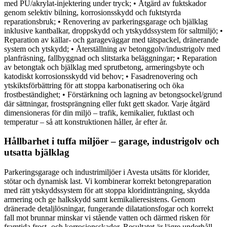
med PU/akrylat-injektering under tryck; • Åtgärd av fuktskador
genom selektiv bilning, korrosionsskydd och fuktstyrda
reparationsbruk; • Renovering av parkeringsgarage och bjälklag
inklusive kantbalkar, droppskydd och ytskyddssystem för saltmiljö; •
Reparation av källar- och garageväggar med tätspackel, dränerande
system och ytskydd; • Återställning av betonggolv/industrigolv med
planfräsning, fallbyggnad och slitstarka beläggningar; • Reparation
av betongtak och bjälklag med sprutbetong, armeringsbyte och
katodiskt korrosionsskydd vid behov; • Fasadrenovering och
ytskiktsförbättring för att stoppa karbonatisering och öka
frostbeständighet; • Förstärkning och lagning av betongsockel/grund
där sättningar, frostsprängning eller fukt gett skador. Varje åtgärd
dimensioneras för din miljö – trafik, kemikalier, fuktlast och
temperatur – så att konstruktionen håller, år efter år.
Hållbarhet i tuffa miljöer – garage, industrigolv och
utsatta bjälklag
Parkeringsgarage och industrimiljöer i Avesta utsätts för klorider,
stötar och dynamisk last. Vi kombinerar korrekt betongreparation
med rätt ytskyddssystem för att stoppa kloridinträngning, skydda
armering och ge halkskydd samt kemikalieresistens. Genom
dränerade detaljlösningar, fungerande dilatationsfogar och korrekt
fall mot brunnar minskar vi stående vatten och därmed risken för
framtida frost- och korrosionsskador. Resultatet är lägre underhåll