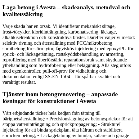
Laga betong i Avesta – skadeanalys, metodval och
kvalitetssäkring
Varje skada har en orsak. Vi identifierar mekaniskt slitage,
frost-/töcykler, kloridinträngning, karbonatisering, läckage,
alkalikiselreaktion och konstruktiva brister. Därefter väljer vi metod:
selektiv rivning och återställning med PCC/mikrobetong,
sprutbetong för större ytor, lågviskös injektering med epoxy/PU för
sprick- och läckagetätning, rostskyddsbehandling av armering,
reprofilering med fiberförstärkt reparationsbruk samt skyddande
ytbehandling som hydrofobering eller beläggning. Alla steg utförs
med egenkontroller, pull-off-prov för vidhäftning och
dokumentation enligt SS-EN 1504 – för spårbar kvalitet och
varaktigt resultat.
Tjänster inom betongrenovering – anpassade
lösningar för konstruktioner i Avesta
Vårt erbjudande täcker hela kedjan från tätning till
bärighetsåterställning: • Precisionslagning av betongsprickor för att
stoppa vatteninträngning och sprickpropagering; • Strukturell
injektering för att binda sprickplan, täta hålrum och stabilisera
sprucken betong; • Läckagetätning av tunnlar, källare och garage