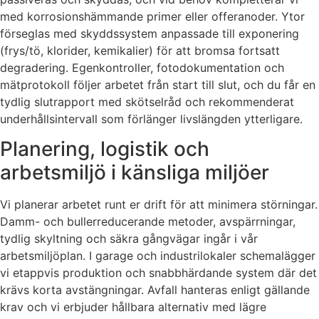
med korrosionshämmande primer eller offeranoder. Ytor
förseglas med skyddssystem anpassade till exponering
(frys/tö, klorider, kemikalier) för att bromsa fortsatt
degradering. Egenkontroller, fotodokumentation och
mätprotokoll följer arbetet från start till slut, och du får en
tydlig slutrapport med skötselråd och rekommenderat
underhållsintervall som förlänger livslängden ytterligare.
Planering, logistik och
arbetsmiljö i känsliga miljöer
Vi planerar arbetet runt er drift för att minimera störningar.
Damm- och bullerreducerande metoder, avspärrningar,
tydlig skyltning och säkra gångvägar ingår i vår
arbetsmiljöplan. I garage och industrilokaler schemalägger
vi etappvis produktion och snabbhärdande system där det
krävs korta avstängningar. Avfall hanteras enligt gällande
krav och vi erbjuder hållbara alternativ med lägre