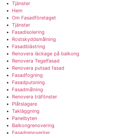
Tjänster
Hem
Om Fasadföretaget
Tjänster
Fasadisolering
Rostskyddsmålning
Fasadblästring
Renovera läckage på balkong
Renovera Tegelfasad
Renovera putsad fasad
Fasadfogning
Fasadputsning
Fasadmålning
Renovera träfönster
Plåtslagare
Takläggning
Panelbyten
Balkongrenovering
Fasadrenovering