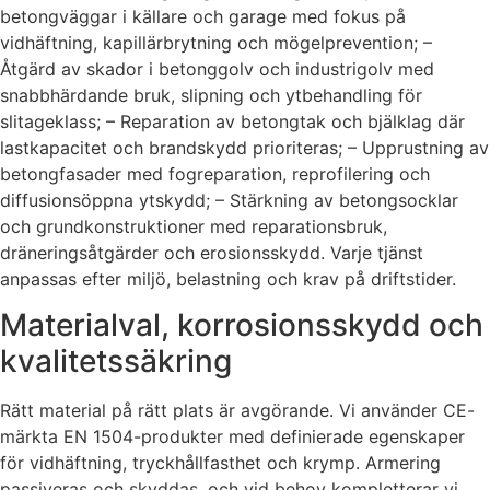
betongväggar i källare och garage med fokus på
vidhäftning, kapillärbrytning och mögelprevention; –
Åtgärd av skador i betonggolv och industrigolv med
snabbhärdande bruk, slipning och ytbehandling för
slitageklass; – Reparation av betongtak och bjälklag där
lastkapacitet och brandskydd prioriteras; – Upprustning av
betongfasader med fogreparation, reprofilering och
diffusionsöppna ytskydd; – Stärkning av betongsocklar
och grundkonstruktioner med reparationsbruk,
dräneringsåtgärder och erosionsskydd. Varje tjänst
anpassas efter miljö, belastning och krav på driftstider.
Materialval, korrosionsskydd och
kvalitetssäkring
Rätt material på rätt plats är avgörande. Vi använder CE-
märkta EN 1504-produkter med definierade egenskaper
för vidhäftning, tryckhållfasthet och krymp. Armering
passiveras och skyddas, och vid behov kompletterar vi