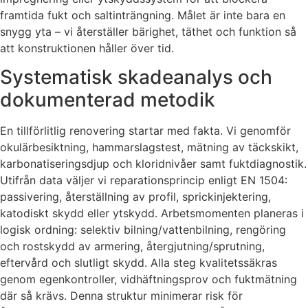
framtida fukt och saltinträngning. Målet är inte bara en
snygg yta – vi återställer bärighet, täthet och funktion så
att konstruktionen håller över tid.
Systematisk skadeanalys och
dokumenterad metodik
En tillförlitlig renovering startar med fakta. Vi genomför
okulärbesiktning, hammarslagstest, mätning av täckskikt,
karbonatiseringsdjup och kloridnivåer samt fuktdiagnostik.
Utifrån data väljer vi reparationsprincip enligt EN 1504:
passivering, återställning av profil, sprickinjektering,
katodiskt skydd eller ytskydd. Arbetsmomenten planeras i
logisk ordning: selektiv bilning/vattenbilning, rengöring
och rostskydd av armering, återgjutning/sprutning,
eftervård och slutligt skydd. Alla steg kvalitetssäkras
genom egenkontroller, vidhäftningsprov och fuktmätning
där så krävs. Denna struktur minimerar risk för