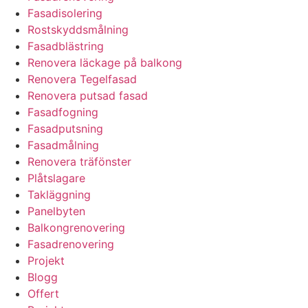
Fasadisolering
Rostskyddsmålning
Fasadblästring
Renovera läckage på balkong
Renovera Tegelfasad
Renovera putsad fasad
Fasadfogning
Fasadputsning
Fasadmålning
Renovera träfönster
Plåtslagare
Takläggning
Panelbyten
Balkongrenovering
Fasadrenovering
Projekt
Blogg
Offert