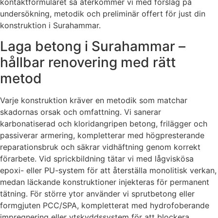
kontaktformuläret så återkommer vi med förslag på
undersökning, metodik och preliminär offert för just din
konstruktion i Surahammar.
Laga betong i Surahammar –
hållbar renovering med rätt
metod
Varje konstruktion kräver en metodik som matchar
skadornas orsak och omfattning. Vi sanerar
karbonatiserad och kloridangripen betong, frilägger och
passiverar armering, kompletterar med högpresterande
reparationsbruk och säkrar vidhäftning genom korrekt
förarbete. Vid sprickbildning tätar vi med lågviskösa
epoxi- eller PU-system för att återställa monolitisk verkan,
medan läckande konstruktioner injekteras för permanent
tätning. För större ytor använder vi sprutbetong eller
formgjuten PCC/SPA, kompletterat med hydrofoberande
impregnering eller ytskyddssystem för att blockera