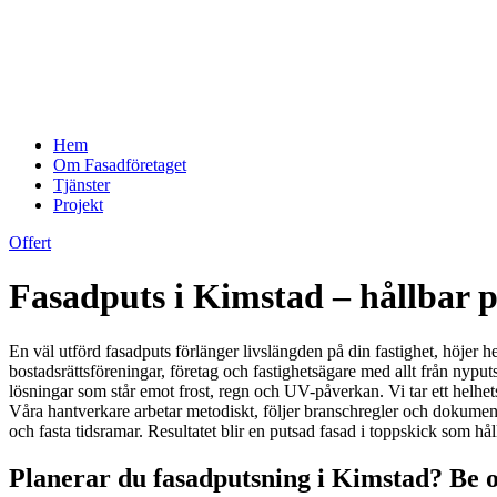
Hem
Om Fasadföretaget
Tjänster
Projekt
Offert
Fasadputs i Kimstad – hållbar p
En väl utförd fasadputs förlänger livslängden på din fastighet, höjer 
bostadsrättsföreningar, företag och fastighetsägare med allt från nyp
lösningar som står emot frost, regn och UV-påverkan. Vi tar ett helhets
Våra hantverkare arbetar metodiskt, följer branschregler och dokumente
och fasta tidsramar. Resultatet blir en putsad fasad i toppskick som hålle
Planerar du fasadputsning i Kimstad? Be o