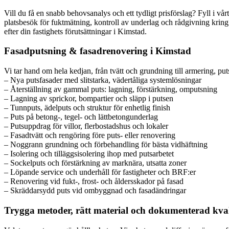
Vill du få en snabb behovsanalys och ett tydligt prisförslag? Fyll i v
platsbesök för fuktmätning, kontroll av underlag och rådgivning kring b
efter din fastighets förutsättningar i Kimstad.
Fasadputsning & fasadrenovering i Kimstad
Vi tar hand om hela kedjan, från tvätt och grundning till armering, puts
– Nya putsfasader med slitstarka, vädertåliga systemlösningar
– Återställning av gammal puts: lagning, förstärkning, omputsning
– Lagning av sprickor, bompartier och släpp i putsen
– Tunnputs, ädelputs och struktur för enhetlig finish
– Puts på betong-, tegel- och lättbetongunderlag
– Putsuppdrag för villor, flerbostadshus och lokaler
– Fasadtvätt och rengöring före puts- eller renovering
– Noggrann grundning och förbehandling för bästa vidhäftning
– Isolering och tilläggsisolering ihop med putsarbetet
– Sockelputs och förstärkning av marknära, utsatta zoner
– Löpande service och underhåll för fastigheter och BRF:er
– Renovering vid fukt-, frost- och åldersskador på fasad
– Skräddarsydd puts vid ombyggnad och fasadändringar
Trygga metoder, rätt material och dokumenterad kval