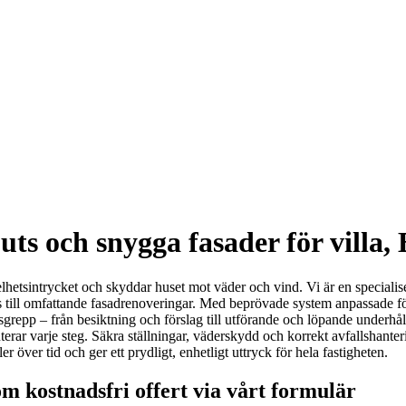
uts och snygga fasader för villa,
helhetsintrycket och skyddar huset mot väder och vind. Vi är en speciali
uts till omfattande fasadrenoveringar. Med beprövade system anpassade fö
grepp – från besiktning och förslag till utförande och löpande underhåll
rar varje steg. Säkra ställningar, väderskydd och korrekt avfallshanter
r över tid och ger ett prydligt, enhetligt uttryck för hela fastigheten.
m kostnadsfri offert via vårt formulär