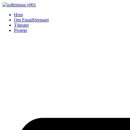
Skip
to
Hem
content
Om Fasadföretaget
Tjänster
Projekt