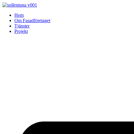
Skip
to
Hem
content
Om Fasadföretaget
Tjänster
Projekt