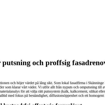
 putsning och proffsig fasadrenov
tionen och höjer värdet på lång sikt. Som lokal fasadfirma i Skänninge h
asader som klarar vårt väder. Vi utför allt från nyputs och omputsning ti
erialanalys för att välja rätt putssystem (kalk, kalkcement, silikat eller 
– alltid med fokus på beständighet, diffusionsöppenhet och ett homogen