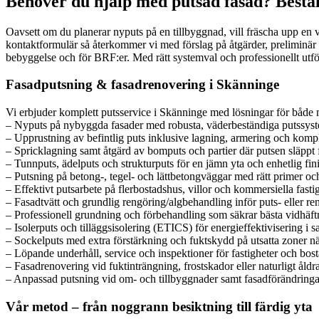
Behöver du hjälp med putsad fasad? Beställ
Oavsett om du planerar nyputs på en tillbyggnad, vill fräscha upp en v
kontaktformulär så återkommer vi med förslag på åtgärder, preliminär t
bebyggelse och för BRF:er. Med rätt systemval och professionellt utför
Fasadputsning & fasadrenovering i Skänninge
Vi erbjuder komplett putsservice i Skänninge med lösningar för både 
– Nyputs på nybyggda fasader med robusta, väderbeständiga putssyste
– Upprustning av befintlig puts inklusive lagning, armering och komp
– Spricklagning samt åtgärd av bomputs och partier där putsen släppt 
– Tunnputs, ädelputs och strukturputs för en jämn yta och enhetlig fini
– Putsning på betong-, tegel- och lättbetongväggar med rätt primer oc
– Effektivt putsarbete på flerbostadshus, villor och kommersiella fasti
– Fasadtvätt och grundlig rengöring/algbehandling inför puts- eller re
– Professionell grundning och förbehandling som säkrar bästa vidhäftn
– Isolerputs och tilläggsisolering (ETICS) för energieffektivisering i
– Sockelputs med extra förstärkning och fuktskydd på utsatta zoner n
– Löpande underhåll, service och inspektioner för fastigheter och bost
– Fasadrenovering vid fuktinträngning, frostskador eller naturligt åldr
– Anpassad putsning vid om- och tillbyggnader samt fasadförändringar 
Vår metod – från noggrann besiktning till färdig yta