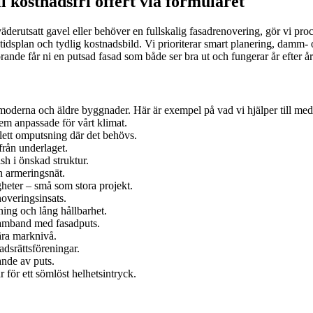
 kostnadsfri offert via formuläret
äderutsatt gavel eller behöver en fullskalig fasadrenovering, gör vi pro
idsplan och tydlig kostnadsbild. Vi prioriterar smart planering, damm- oc
ande får ni en putsad fasad som både ser bra ut och fungerar år efter år
moderna och äldre byggnader. Här är exempel på vad vi hjälper till med
m anpassade för vårt klimat.
lett omputsning där det behövs.
från underlaget.
sh i önskad struktur.
h armeringsnät.
gheter – små som stora projekt.
noveringsinsats.
ing och lång hållbarhet.
 samband med fasadputs.
ära marknivå.
adsrättsföreningar.
ande av puts.
för ett sömlöst helhetsintryck.