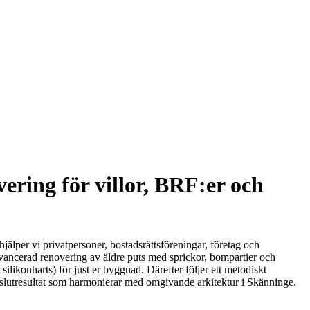
ering för villor, BRF:er och
jälper vi privatpersoner, bostadsrättsföreningar, företag och
ll avancerad renovering av äldre puts med sprickor, bompartier och
silikonharts) för just er byggnad. Därefter följer ett metodiskt
t slutresultat som harmonierar med omgivande arkitektur i Skänninge.