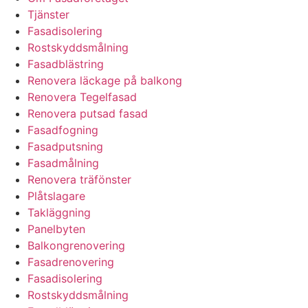
Tjänster
Fasadisolering
Rostskyddsmålning
Fasadblästring
Renovera läckage på balkong
Renovera Tegelfasad
Renovera putsad fasad
Fasadfogning
Fasadputsning
Fasadmålning
Renovera träfönster
Plåtslagare
Takläggning
Panelbyten
Balkongrenovering
Fasadrenovering
Fasadisolering
Rostskyddsmålning