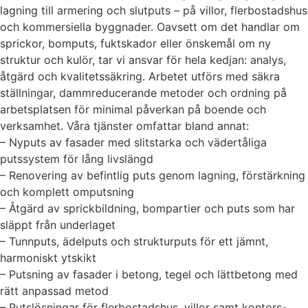
lagning till armering och slutputs – på villor, flerbostadshus
och kommersiella byggnader. Oavsett om det handlar om
sprickor, bomputs, fuktskador eller önskemål om ny
struktur och kulör, tar vi ansvar för hela kedjan: analys,
åtgärd och kvalitetssäkring. Arbetet utförs med säkra
ställningar, dammreducerande metoder och ordning på
arbetsplatsen för minimal påverkan på boende och
verksamhet. Våra tjänster omfattar bland annat:
– Nyputs av fasader med slitstarka och vädertåliga
putssystem för lång livslängd
– Renovering av befintlig puts genom lagning, förstärkning
och komplett omputsning
– Åtgärd av sprickbildning, bompartier och puts som har
släppt från underlaget
– Tunnputs, ädelputs och strukturputs för ett jämnt,
harmoniskt ytskikt
– Putsning av fasader i betong, tegel och lättbetong med
rätt anpassad metod
– Putslösningar för flerbostadshus, villor samt kontors-