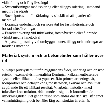
vidhäftning och lång livslängd
– Systemlösningar med isolering eller tilläggsisolering i samband
med ny fasadputs
– Sockelputs samt förstärkning av särskilt utsatta partier nära
marknivå
– Löpande underhåll och serviceavtal för fastighetsägare och
bostadsrättsföreningar
– Fasadrenovering vid fuktskador, frostpåverkan eller åldrande
ytskikt med rätt metodval
– Anpassad putsning vid ombyggnationer, tillägg och ändringar av
fasadens utseende
Material, system och arbetsmetoder som håller över
tid
Vi väljer putssystem utifrån byggnadens ålder, underlag och önskad
estetik – exempelvis mineraliska lösningar, kalkcementbaserade
system eller silikatbundna ytputser. Rätt primer, armeringsnät,
hörnprofiler och detaljer kring fönsterbleck, skarvar och avslut är
avgörande för ett hållbart resultat. Vi arbetar metodiskt med
fuktsäker konstruktion, dränerande design och kontrollerade
uttorkningstider. Det ger en fasad som andas där den ska, står emot
vatteninträngning och behåller färg och struktur år efter år.