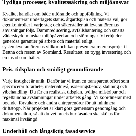
Tydliga processer, kvalitetssäkring och miljöansvar
Kvalitet handlar om både utförande och uppföljning. Vi
dokumenterar underlagets status, åtgärdsplan och materialval, gör
egenkontroller i varje steg och säkerställer att leverantörernas
anvisningar följs. Dammreducering, avfallshantering och smarta
väderskydd minskar miljöpåverkan och störningar. Vi erbjuder
generösa garantier på arbete och material enligt
systemleverantörernas villkor och kan presentera referensprojekt i
Bettna och resten av Sörmland. Resultatet: en trygg investering och
en fasad som håller.
Pris, tidsplan och smidigt genomförande
Varje fastighet är unik. Därför tar vi fram en transparent offert som
specificerar förarbete, materialnivå, isoleringsbehov, ställning och
ytbehandling. Du får en realistisk tidsplan, tydliga milstolpar och
regelbundna avstämningar under arbetets gång. Vi koordinerar med
boende, förvaltare och andra entreprenörer för att minimera
driftstopp. När projektet är klart görs gemensam genomgång och
dokumentation, så att du vet precis hur fasaden ska skötas för
maximal livslängd.
Underhåll och långsiktig fasadservice