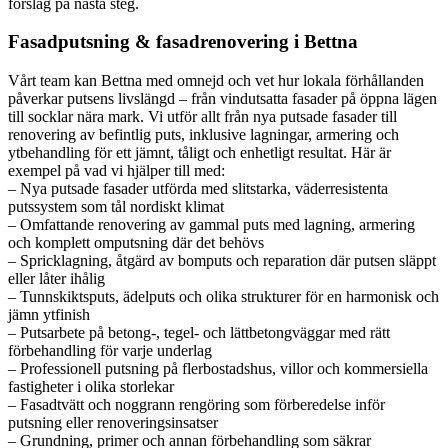
förslag på nästa steg.
Fasadputsning & fasadrenovering i Bettna
Vårt team kan Bettna med omnejd och vet hur lokala förhållanden
påverkar putsens livslängd – från vindutsatta fasader på öppna lägen
till socklar nära mark. Vi utför allt från nya putsade fasader till
renovering av befintlig puts, inklusive lagningar, armering och
ytbehandling för ett jämnt, tåligt och enhetligt resultat. Här är
exempel på vad vi hjälper till med:
– Nya putsade fasader utförda med slitstarka, väderresistenta
putssystem som tål nordiskt klimat
– Omfattande renovering av gammal puts med lagning, armering
och komplett omputsning där det behövs
– Spricklagning, åtgärd av bomputs och reparation där putsen släppt
eller låter ihålig
– Tunnskiktsputs, ädelputs och olika strukturer för en harmonisk och
jämn ytfinish
– Putsarbete på betong-, tegel- och lättbetongväggar med rätt
förbehandling för varje underlag
– Professionell putsning på flerbostadshus, villor och kommersiella
fastigheter i olika storlekar
– Fasadtvätt och noggrann rengöring som förberedelse inför
putsning eller renoveringsinsatser
– Grundning, primer och annan förbehandling som säkrar