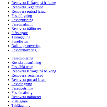
Renovera läckage på balkong
Renovera Tegelfasad
Renovera putsad fasad
Fasadfogning
Fasadputsning
Fasadmålning
Renovera träfönster
Plåtslagare
Takläggning
Panelbyten
Balkongrenovering
Fasadrenovering
Fasadisolering
Rostskyddsmålning
Fasadblästring
Renovera läckage på balkong
Renovera Tegelfasad
Renovera putsad fasad
Fasadfogning
Fasadputsning
Fasadmålning
Renovera träfönster
Plåtslagare
Takläggning