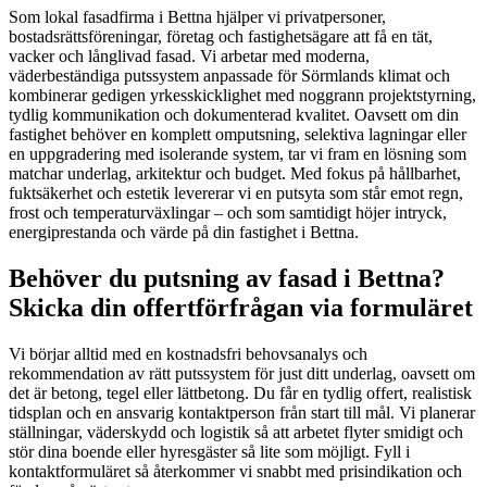
Som lokal fasadfirma i Bettna hjälper vi privatpersoner,
bostadsrättsföreningar, företag och fastighetsägare att få en tät,
vacker och långlivad fasad. Vi arbetar med moderna,
väderbeständiga putssystem anpassade för Sörmlands klimat och
kombinerar gedigen yrkesskicklighet med noggrann projektstyrning,
tydlig kommunikation och dokumenterad kvalitet. Oavsett om din
fastighet behöver en komplett omputsning, selektiva lagningar eller
en uppgradering med isolerande system, tar vi fram en lösning som
matchar underlag, arkitektur och budget. Med fokus på hållbarhet,
fuktsäkerhet och estetik levererar vi en putsyta som står emot regn,
frost och temperaturväxlingar – och som samtidigt höjer intryck,
energiprestanda och värde på din fastighet i Bettna.
Behöver du putsning av fasad i Bettna?
Skicka din offertförfrågan via formuläret
Vi börjar alltid med en kostnadsfri behovsanalys och
rekommendation av rätt putssystem för just ditt underlag, oavsett om
det är betong, tegel eller lättbetong. Du får en tydlig offert, realistisk
tidsplan och en ansvarig kontaktperson från start till mål. Vi planerar
ställningar, väderskydd och logistik så att arbetet flyter smidigt och
stör dina boende eller hyresgäster så lite som möjligt. Fyll i
kontaktformuläret så återkommer vi snabbt med prisindikation och