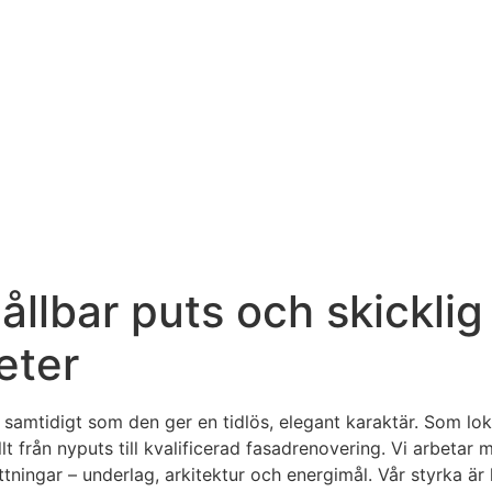
hållbar puts och skickli
eter
 samtidigt som den ger en tidlös, elegant karaktär. Som loka
lt från nyputs till kvalificerad fasadrenovering. Vi arbet
ingar – underlag, arkitektur och energimål. Vår styrka är he