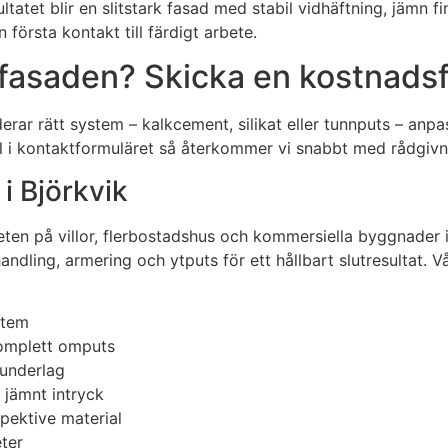
atet blir en slitstark fasad med stabil vidhäftning, jämn fin
första kontakt till färdigt arbete.
 fasaden? Skicka en kostnadsfr
r rätt system – kalkcement, silikat eller tunnputs – anpass
yll i kontaktformuläret så återkommer vi snabbt med rådgivn
i Björkvik
rbeten på villor, flerbostadshus och kommersiella byggnader
andling, armering och ytputs för ett hållbart slutresultat. 
stem
komplett omputs
 underlag
 jämnt intryck
spektive material
eter