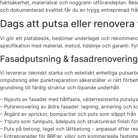
fuktsäkerhet, materialval och noggrann utförandeplan. Result
och dokumenterad kvalitet får du en trygg entreprenad från 
Dags att putsa eller renovera
Vi gör ett platsbesök, bedömer underlaget och rekommendera
specifikation med material, metod, tidslinje och garanti. F
Fasadputsning & fasadrenovering 
Vi levererar tekniskt starka och estetiskt enhetliga putsa
omputsning eller punktreparation säkerställer vi rätt förbeh
grundning till färdig struktur och löpande underhåll.
– Nyputs av fasader med hållfasta, väderresistenta putssy
– Putsrenovering av äldre fasader: lagning, armering och 
– Åtgärd av sprickor, bompartier och puts som släppt från
– Ytputs som tunnputs, ädelputs och strukturerad finish för
– Puts på betong, tegel och lättbetong – anpassat efter re
– Entreprenader för BRF:er, villor och kommersiella fastigh