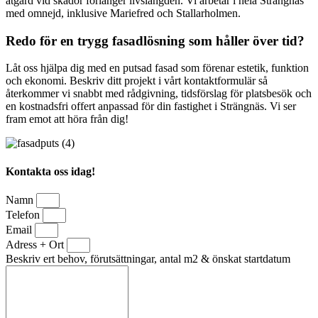
åtgärd vid skador förlänger livslängden. Vi arbetar i hela Strängnäs
med omnejd, inklusive Mariefred och Stallarholmen.
Redo för en trygg fasadlösning som håller över tid?
Låt oss hjälpa dig med en putsad fasad som förenar estetik, funktion
och ekonomi. Beskriv ditt projekt i vårt kontaktformulär så
återkommer vi snabbt med rådgivning, tidsförslag för platsbesök och
en kostnadsfri offert anpassad för din fastighet i Strängnäs. Vi ser
fram emot att höra från dig!
Kontakta oss idag!
Namn
Telefon
Email
Adress + Ort
Beskriv ert behov, förutsättningar, antal m2 & önskat startdatum