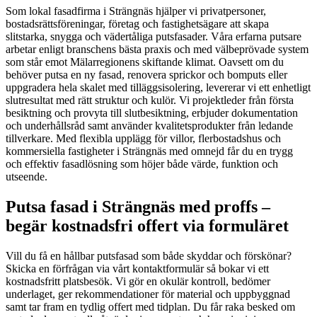
Som lokal fasadfirma i Strängnäs hjälper vi privatpersoner,
bostadsrättsföreningar, företag och fastighetsägare att skapa
slitstarka, snygga och vädertåliga putsfasader. Våra erfarna putsare
arbetar enligt branschens bästa praxis och med välbeprövade system
som står emot Mälarregionens skiftande klimat. Oavsett om du
behöver putsa en ny fasad, renovera sprickor och bomputs eller
uppgradera hela skalet med tilläggsisolering, levererar vi ett enhetligt
slutresultat med rätt struktur och kulör. Vi projektleder från första
besiktning och provyta till slutbesiktning, erbjuder dokumentation
och underhållsråd samt använder kvalitetsprodukter från ledande
tillverkare. Med flexibla upplägg för villor, flerbostadshus och
kommersiella fastigheter i Strängnäs med omnejd får du en trygg
och effektiv fasadlösning som höjer både värde, funktion och
utseende.
Putsa fasad i Strängnäs med proffs –
begär kostnadsfri offert via formuläret
Vill du få en hållbar putsfasad som både skyddar och förskönar?
Skicka en förfrågan via vårt kontaktformulär så bokar vi ett
kostnadsfritt platsbesök. Vi gör en okulär kontroll, bedömer
underlaget, ger rekommendationer för material och uppbyggnad
samt tar fram en tydlig offert med tidplan. Du får raka besked om