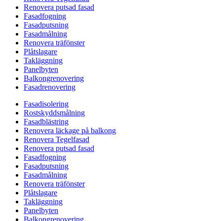
Renovera putsad fasad
Fasadfogning
Fasadputsning
Fasadmålning
Renovera träfönster
Plåtslagare
Takläggning
Panelbyten
Balkongrenovering
Fasadrenovering
Fasadisolering
Rostskyddsmålning
Fasadblästring
Renovera läckage på balkong
Renovera Tegelfasad
Renovera putsad fasad
Fasadfogning
Fasadputsning
Fasadmålning
Renovera träfönster
Plåtslagare
Takläggning
Panelbyten
Balkongrenovering