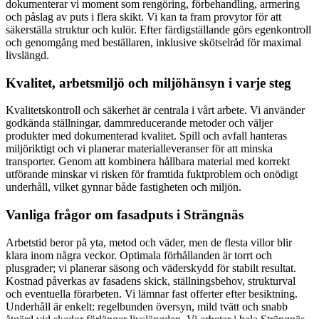
dokumenterar vi moment som rengöring, förbehandling, armering
och påslag av puts i flera skikt. Vi kan ta fram provytor för att
säkerställa struktur och kulör. Efter färdigställande görs egenkontroll
och genomgång med beställaren, inklusive skötselråd för maximal
livslängd.
Kvalitet, arbetsmiljö och miljöhänsyn i varje steg
Kvalitetskontroll och säkerhet är centrala i vårt arbete. Vi använder
godkända ställningar, dammreducerande metoder och väljer
produkter med dokumenterad kvalitet. Spill och avfall hanteras
miljöriktigt och vi planerar materialleveranser för att minska
transporter. Genom att kombinera hållbara material med korrekt
utförande minskar vi risken för framtida fuktproblem och onödigt
underhåll, vilket gynnar både fastigheten och miljön.
Vanliga frågor om fasadputs i Strängnäs
Arbetstid beror på yta, metod och väder, men de flesta villor blir
klara inom några veckor. Optimala förhållanden är torrt och
plusgrader; vi planerar säsong och väderskydd för stabilt resultat.
Kostnad påverkas av fasadens skick, ställningsbehov, strukturval
och eventuella förarbeten. Vi lämnar fast offerter efter besiktning.
Underhåll är enkelt: regelbunden översyn, mild tvätt och snabb