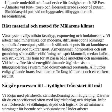
– Löpande underhåll och fasadservice för fastigheter och BRF:er.
– Åtgärder vid fukt-, frost- och åldersrelaterade skador på putsen.
– Skräddarsydd puts vid ombyggnader, tillbyggnader och
fasadändringar.
Rätt material och metod för Mälarens klimat
Våra system väljs utifrån fasadtyp, exponering och funktionskrav. Vi
arbetar med mineraliska och moderna, diffusionsöppna lösningar
som kalk-/cementputs, silikat och silikonhartsputs för att kombinera
tålighet med god fukttransport. Armeringsnät, hörnprofiler och rätt
grundning säkerställer vidhäftning och sprickkontroll, medan kulör-
och strukturval tas fram för att passa både arkitektur och närområde.
Vid behov föreslår vi energiförbättrande åtgärder såsom
tilläggsisolering i system med dokumenterad prestanda. Allt utförs
enligt gällande branschstandarder för lång hållbarhet och ett vackert
resultat.
Så går processen till – tydlighet från start till mål
Vi börjar med platsbesök, statusbedömning och rådgivning. Därefter
får du en specificerad offert med åtgärdsförslag och tidsplan. Inför
start förbereder vi ställningar, skydd och logistik för att minimera
störningar för boende och verksamheter. Under arbetet