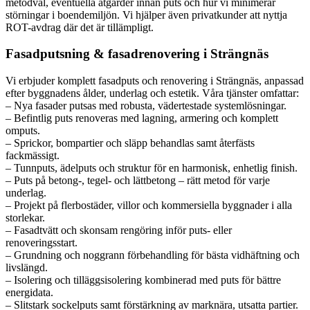
metodval, eventuella åtgärder innan puts och hur vi minimerar
störningar i boendemiljön. Vi hjälper även privatkunder att nyttja
ROT-avdrag där det är tillämpligt.
Fasadputsning & fasadrenovering i Strängnäs
Vi erbjuder komplett fasadputs och renovering i Strängnäs, anpassad
efter byggnadens ålder, underlag och estetik. Våra tjänster omfattar:
– Nya fasader putsas med robusta, vädertestade systemlösningar.
– Befintlig puts renoveras med lagning, armering och komplett
omputs.
– Sprickor, bompartier och släpp behandlas samt återfästs
fackmässigt.
– Tunnputs, ädelputs och struktur för en harmonisk, enhetlig finish.
– Puts på betong-, tegel- och lättbetong – rätt metod för varje
underlag.
– Projekt på flerbostäder, villor och kommersiella byggnader i alla
storlekar.
– Fasadtvätt och skonsam rengöring inför puts- eller
renoveringsstart.
– Grundning och noggrann förbehandling för bästa vidhäftning och
livslängd.
– Isolering och tilläggsisolering kombinerad med puts för bättre
energidata.
– Slitstark sockelputs samt förstärkning av marknära, utsatta partier.