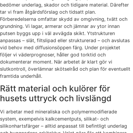
bedömer underlag, skador och tidigare material. Därefter
tar vi fram åtgärdsförslag och tidsatt plan.
Förberedelserna omfattar skydd av omgivning, tvätt och
grundning. Vi lagar, armerar och jämnar av ytor innan
putsen byggs upp i väl avvägda skikt. Ytstrukturen
anpassas – slät, filtslipad eller strukturerad – och avslutas
vid behov med diffusionsöppen färg. Under projektet
följer vi väderprognoser, håller god torktid och
dokumenterar moment. När arbetet är klart gör vi
slutkontroll, överlämnar skötselråd och plan för eventuellt
framtida underhåll.
Rätt material och kulörer för
husets uttryck och livslängd
Vi arbetar med mineraliska och polymermodifierade
system, exempelvis kalkcementputs, silikat- och
silikonhartsfärger – alltid anpassat till befintligt underlag
och byggnadens arkitektur. Valet görs för att kombinera