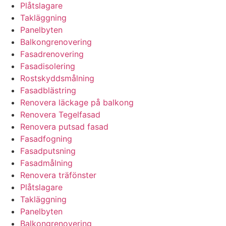
Plåtslagare
Takläggning
Panelbyten
Balkongrenovering
Fasadrenovering
Fasadisolering
Rostskyddsmålning
Fasadblästring
Renovera läckage på balkong
Renovera Tegelfasad
Renovera putsad fasad
Fasadfogning
Fasadputsning
Fasadmålning
Renovera träfönster
Plåtslagare
Takläggning
Panelbyten
Balkongrenovering