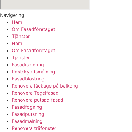
Navigering
Hem
Om Fasadföretaget
Tjänster
Hem
Om Fasadföretaget
Tjänster
Fasadisolering
Rostskyddsmålning
Fasadblästring
Renovera läckage på balkong
Renovera Tegelfasad
Renovera putsad fasad
Fasadfogning
Fasadputsning
Fasadmålning
Renovera träfönster