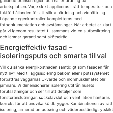
gällande branschregler, och håller ordning på
arbetsplatsen. Varje skikt appliceras i rätt temperatur- och
fuktförhållanden för att säkra härdning och vidhäftning.
Löpande egenkontroller kompletteras med
fotodokumentation och avstämningar. När arbetet är klart
går vi igenom resultatet tillsammans vid en slutbesiktning
och lämnar garanti samt skötselråd.
Energieffektiv fasad –
isoleringsputs och smarta tillval
Vill du sänka energikostnaden samtidigt som fasaden får
nytt liv? Med tilläggsisolering bakom eller i putssystemet
förbättras väggarnas U-värde och inomhusklimatet blir
jämnare. Vi dimensionerar isolering utifrån husets
förutsättningar och ser till att detaljer som
fönsteranslutningar, sockelavslut och ventilation hanteras
korrekt för att undvika köldbryggor. Kombinationen av rätt
isolering, armerad omputsning och väderbeständigt ytskikt