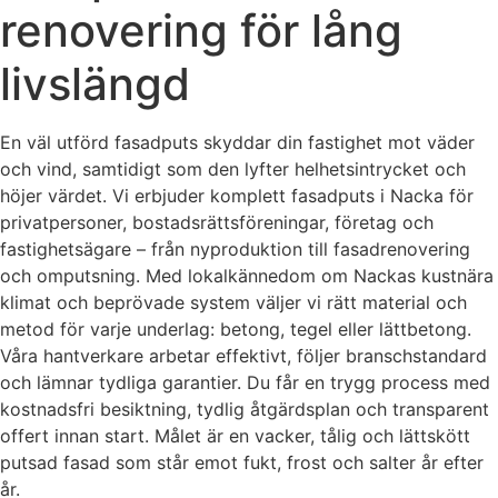
renovering för lång
livslängd
En väl utförd fasadputs skyddar din fastighet mot väder
och vind, samtidigt som den lyfter helhetsintrycket och
höjer värdet. Vi erbjuder komplett fasadputs i Nacka för
privatpersoner, bostadsrättsföreningar, företag och
fastighetsägare – från nyproduktion till fasadrenovering
och omputsning. Med lokalkännedom om Nackas kustnära
klimat och beprövade system väljer vi rätt material och
metod för varje underlag: betong, tegel eller lättbetong.
Våra hantverkare arbetar effektivt, följer branschstandard
och lämnar tydliga garantier. Du får en trygg process med
kostnadsfri besiktning, tydlig åtgärdsplan och transparent
offert innan start. Målet är en vacker, tålig och lättskött
putsad fasad som står emot fukt, frost och salter år efter
år.