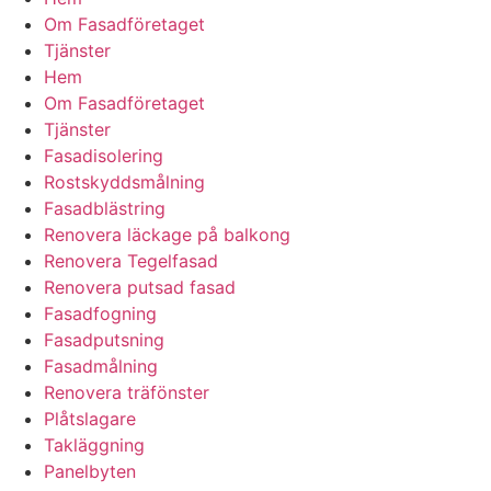
Om Fasadföretaget
Tjänster
Hem
Om Fasadföretaget
Tjänster
Fasadisolering
Rostskyddsmålning
Fasadblästring
Renovera läckage på balkong
Renovera Tegelfasad
Renovera putsad fasad
Fasadfogning
Fasadputsning
Fasadmålning
Renovera träfönster
Plåtslagare
Takläggning
Panelbyten