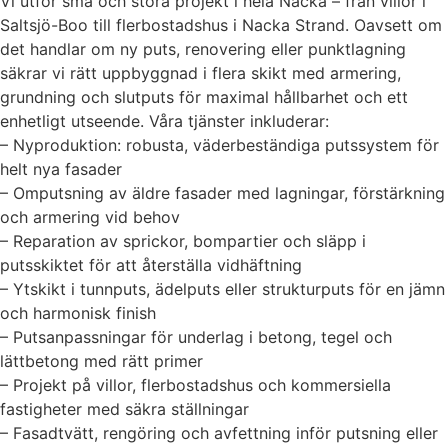
Vi utför små och stora projekt i hela Nacka – från villor i
Saltsjö-Boo till flerbostadshus i Nacka Strand. Oavsett om
det handlar om ny puts, renovering eller punktlagning
säkrar vi rätt uppbyggnad i flera skikt med armering,
grundning och slutputs för maximal hållbarhet och ett
enhetligt utseende. Våra tjänster inkluderar:
– Nyproduktion: robusta, väderbeständiga putssystem för
helt nya fasader
– Omputsning av äldre fasader med lagningar, förstärkning
och armering vid behov
– Reparation av sprickor, bompartier och släpp i
putsskiktet för att återställa vidhäftning
– Ytskikt i tunnputs, ädelputs eller strukturputs för en jämn
och harmonisk finish
– Putsanpassningar för underlag i betong, tegel och
lättbetong med rätt primer
– Projekt på villor, flerbostadshus och kommersiella
fastigheter med säkra ställningar
– Fasadtvätt, rengöring och avfettning inför putsning eller