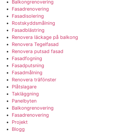
Balkongrenovering
Fasadrenovering
Fasadisolering
Rostskyddsmålning
Fasadblästring
Renovera läckage på balkong
Renovera Tegelfasad
Renovera putsad fasad
Fasadfogning
Fasadputsning
Fasadmålning
Renovera träfönster
Plåtslagare
Takläggning
Panelbyten
Balkongrenovering
Fasadrenovering
Projekt
Blogg