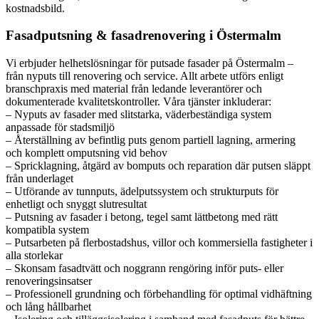
kostnadsbild.
Fasadputsning & fasadrenovering i Östermalm
Vi erbjuder helhetslösningar för putsade fasader på Östermalm –
från nyputs till renovering och service. Allt arbete utförs enligt
branschpraxis med material från ledande leverantörer och
dokumenterade kvalitetskontroller. Våra tjänster inkluderar:
– Nyputs av fasader med slitstarka, väderbeständiga system
anpassade för stadsmiljö
– Återställning av befintlig puts genom partiell lagning, armering
och komplett omputsning vid behov
– Spricklagning, åtgärd av bomputs och reparation där putsen släppt
från underlaget
– Utförande av tunnputs, ädelputssystem och strukturputs för
enhetligt och snyggt slutresultat
– Putsning av fasader i betong, tegel samt lättbetong med rätt
kompatibla system
– Putsarbeten på flerbostadshus, villor och kommersiella fastigheter i
alla storlekar
– Skonsam fasadtvätt och noggrann rengöring inför puts- eller
renoveringsinsatser
– Professionell grundning och förbehandling för optimal vidhäftning
och lång hållbarhet