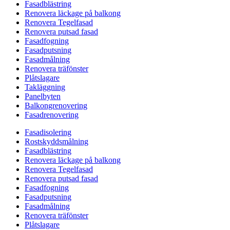
Fasadblästring
Renovera läckage på balkong
Renovera Tegelfasad
Renovera putsad fasad
Fasadfogning
Fasadputsning
Fasadmålning
Renovera träfönster
Plåtslagare
Takläggning
Panelbyten
Balkongrenovering
Fasadrenovering
Fasadisolering
Rostskyddsmålning
Fasadblästring
Renovera läckage på balkong
Renovera Tegelfasad
Renovera putsad fasad
Fasadfogning
Fasadputsning
Fasadmålning
Renovera träfönster
Plåtslagare