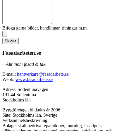
Bifoga gärna bilder, handlingar, ritningar m.m.
Skicka
Fasadarbeten.se
– Allt inom fasad & tak.
E-mail:
hantverkare@fasadarbete.se
Webb:
www.fasadarbete.se
Adress: Sollentunavägen
191 44 Sollentuna
Stockholms län
Byggföretaget bildades år 2006
Säte: Stockholms län, Sverige
Verksamhetsbeskrivning
Bolaget skall bedriva reparationer, murning, fasadputs,
tilläggsisolering, byte träpanel, renovering, snickeri om- och