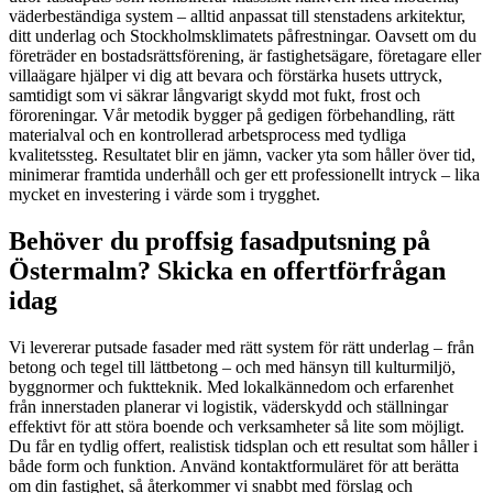
väderbeständiga system – alltid anpassat till stenstadens arkitektur,
ditt underlag och Stockholmsklimatets påfrestningar. Oavsett om du
företräder en bostadsrättsförening, är fastighetsägare, företagare eller
villaägare hjälper vi dig att bevara och förstärka husets uttryck,
samtidigt som vi säkrar långvarigt skydd mot fukt, frost och
föroreningar. Vår metodik bygger på gedigen förbehandling, rätt
materialval och en kontrollerad arbetsprocess med tydliga
kvalitetssteg. Resultatet blir en jämn, vacker yta som håller över tid,
minimerar framtida underhåll och ger ett professionellt intryck – lika
mycket en investering i värde som i trygghet.
Behöver du proffsig fasadputsning på
Östermalm? Skicka en offertförfrågan
idag
Vi levererar putsade fasader med rätt system för rätt underlag – från
betong och tegel till lättbetong – och med hänsyn till kulturmiljö,
byggnormer och fuktteknik. Med lokalkännedom och erfarenhet
från innerstaden planerar vi logistik, väderskydd och ställningar
effektivt för att störa boende och verksamheter så lite som möjligt.
Du får en tydlig offert, realistisk tidsplan och ett resultat som håller i
både form och funktion. Använd kontaktformuläret för att berätta
om din fastighet, så återkommer vi snabbt med förslag och