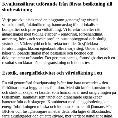
Kvalitetssäkrat utförande från första besiktning till
slutbesiktning
Varje projekt inleds med en noggrann genomgång: visuell
statuskontroll, fuktindikering, hammarslag för att lokalisera
bompartier och prov på vidhäftning. Vi föreslår därefter rätt
åtgärdspaket med tydliga etapper – rengöring, förbehandling,
armering, hörn- och sockelprofiler, putsuppbyggnad och slutlig
ytstruktur. Väderskydd och korrekta torktider är självklara
förutsättningar, liksom egenkontroller i varje steg. Under arbetet
håller vi löpande dialog med beställare och boende och
dokumenterar utförandet. Det ger transparens, förutsägbarhet och ett
resultat som klarar både närgranskning och tidens test.
Estetik, energieffektivitet och värdeökning i ett
En väl genomförd fasadputsning lyfter inte bara utseendet – den
förbättrar också byggnadens funktion. Med rätt kulör, kornstorlek
och struktur skapar vi fasader som harmonierar med omgivningen på
Östermalm, samtidigt som täthet och dränerande egenskaper
hanterar fukt och slagregn. Kombinerat med tilläggsisolering kan
energiförbrukningen minska och inomhusklimatet bli jämnare. För
BRF:er och fastighetsägare innebär detta ofta lägre driftkostnader,
färre akutåtgärder och ett attraktivare, mer värdebeständigt bestånd.