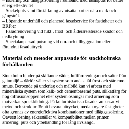
– Isolering och tilläggsisolering i samband med fasadputs för bättre
energieffektivitet
– Sockelputs samt förstärkning av utsatta partier nära mark och
gångstråk
– Löpande underhåll och planerad fasadservice för fastigheter och
BRF:er
– Fasadrenovering vid fukt-, frost- och åldersrelaterade skador och
nedbrytning
– Specialanpassad putsning vid om- och tillbyggnation eller
förändrat fasaduttryck
Material och metoder anpassade för stockholmska
förhållanden
Stockholm bjuder på skiftande väder, luftföroreningar och salter från
gatumiljö – därför väljer vi system som andas, tål frost och står emot
smuts. Beroende på underlag och målbild kan vi arbeta med
mineraliska system som kalk- och cementbaserad puts, silikatfärg för
hög diffusionsöppenhet eller systemlösningar med armering som
motverkar sprickbildning. På kulturhistoriska fasader anpassar vi
metod och struktur för att bevara uttrycket, medan nyare fastigheter
ofta gynnas av energieffektiva kombinationer med tilläggsisolering.
Oavsett lösning säkerställer vi kompatibilitet mellan primer,
armering, puts och ytbehandling för lång livslängd.