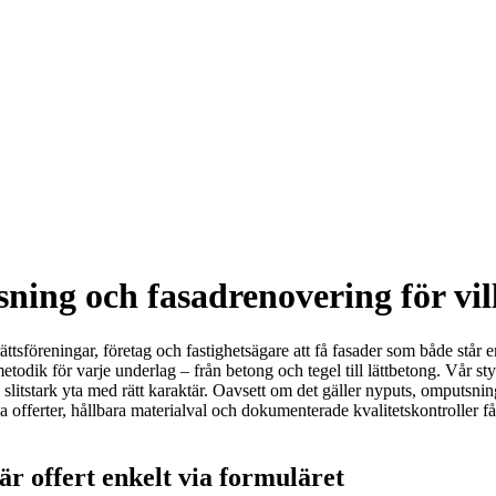
ning och fasadrenovering för vil
ttsföreningar, företag och fastighetsägare att få fasader som både står e
dik för varje underlag – från betong och tegel till lättbetong. Vår styr
slitstark yta med rätt karaktär. Oavsett om det gäller nyputs, omputsnin
fferter, hållbara materialval och dokumenterade kvalitetskontroller får d
r offert enkelt via formuläret