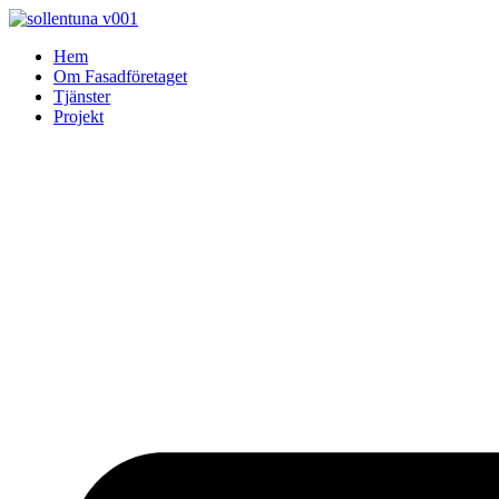
Skip
to
Hem
content
Om Fasadföretaget
Tjänster
Projekt