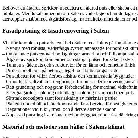
Behöver du åtgärda sprickor, uppdatera en åldrad puts eller skapa ett mo
tidplaner. Med lokalkännedom om Salems väderläge och underlag rekomm
återkopplar snabbt med åtgärdsförslag, materialrekommendationer och 
Fasadputsning & fasadrenovering i Salem
Vi utför kompletta putsarbeten i hela Salem med fokus på funktion, est
– Nyputs med robusta, vädertåliga system anpassade för nordiskt klim
– Omfattande putsrenovering: lagningar, armering och full omputsnin
– Åtgärd av sprickor, bompartier och släpp i putsen för säker fästyta
– Tunnputs, ädelputs och strukturytor för en jämn och enhetlig finish
– Professionell puts på betong-, tegel- och lättbetongsfasader
– Putsarbeten för villor, flerbostadshus och kommersiella byggnader
– Grundlig fasadtvätt och rengöring inför puts- eller renoveringsinsats
– Rätt grundning och noggrann förbehandling för maximal vidhäftnin
– Energiåtgärder: isolering och tilläggsisolering i samband med puts
– Slitstark sockelputs samt förstärkning av marknära partier
– Planerat underhåll och återkommande fasadservice för fastigheter 
– Reparationer vid fukt-, frost- och åldersrelaterade skador
– Anpassad putsning i samband med ombyggnader och fasadändringa
Material och metoder som håller i Salems klimat