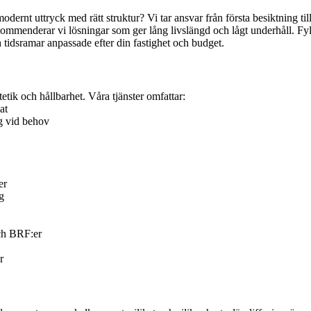
dernt uttryck med rätt struktur? Vi tar ansvar från första besiktning till
enderar vi lösningar som ger lång livslängd och lågt underhåll. Fyll 
tidsramar anpassade efter din fastighet och budget.
etik och hållbarhet. Våra tjänster omfattar:
at
g vid behov
er
g
och BRF:er
r