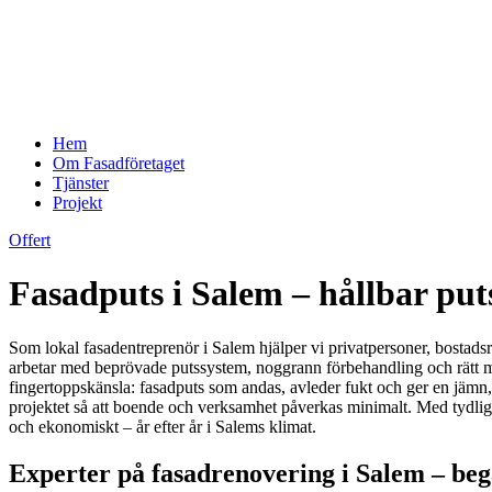
Hem
Om Fasadföretaget
Tjänster
Projekt
Offert
Fasadputs i Salem – hållbar puts
Som lokal fasadentreprenör i Salem hjälper vi privatpersoner, bostadsrä
arbetar med beprövade putssystem, noggrann förbehandling och rätt meto
fingertoppskänsla: fasadputs som andas, avleder fukt och ger en jämn, 
projektet så att boende och verksamhet påverkas minimalt. Med tydliga o
och ekonomiskt – år efter år i Salems klimat.
Experter på fasadrenovering i Salem – begä