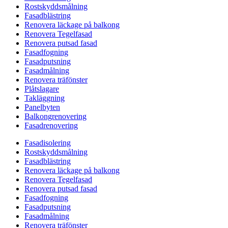
Rostskyddsmålning
Fasadblästring
Renovera läckage på balkong
Renovera Tegelfasad
Renovera putsad fasad
Fasadfogning
Fasadputsning
Fasadmålning
Renovera träfönster
Plåtslagare
Takläggning
Panelbyten
Balkongrenovering
Fasadrenovering
Fasadisolering
Rostskyddsmålning
Fasadblästring
Renovera läckage på balkong
Renovera Tegelfasad
Renovera putsad fasad
Fasadfogning
Fasadputsning
Fasadmålning
Renovera träfönster