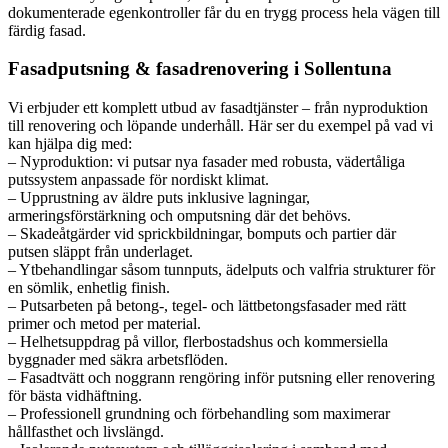
dokumenterade egenkontroller får du en trygg process hela vägen till
färdig fasad.
Fasadputsning & fasadrenovering i Sollentuna
Vi erbjuder ett komplett utbud av fasadtjänster – från nyproduktion
till renovering och löpande underhåll. Här ser du exempel på vad vi
kan hjälpa dig med:
– Nyproduktion: vi putsar nya fasader med robusta, vädertåliga
putssystem anpassade för nordiskt klimat.
– Upprustning av äldre puts inklusive lagningar,
armeringsförstärkning och omputsning där det behövs.
– Skadeåtgärder vid sprickbildningar, bomputs och partier där
putsen släppt från underlaget.
– Ytbehandlingar såsom tunnputs, ädelputs och valfria strukturer för
en sömlik, enhetlig finish.
– Putsarbeten på betong-, tegel- och lättbetongsfasader med rätt
primer och metod per material.
– Helhetsuppdrag på villor, flerbostadshus och kommersiella
byggnader med säkra arbetsflöden.
– Fasadtvätt och noggrann rengöring inför putsning eller renovering
för bästa vidhäftning.
– Professionell grundning och förbehandling som maximerar
hållfasthet och livslängd.