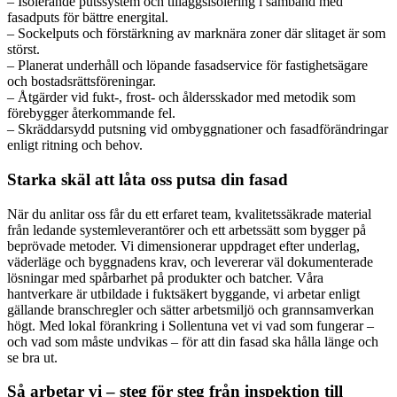
– Isolerande putssystem och tilläggsisolering i samband med
fasadputs för bättre energital.
– Sockelputs och förstärkning av marknära zoner där slitaget är som
störst.
– Planerat underhåll och löpande fasadservice för fastighetsägare
och bostadsrättsföreningar.
– Åtgärder vid fukt-, frost- och åldersskador med metodik som
förebygger återkommande fel.
– Skräddarsydd putsning vid ombyggnationer och fasadförändringar
enligt ritning och behov.
Starka skäl att låta oss putsa din fasad
När du anlitar oss får du ett erfaret team, kvalitetssäkrade material
från ledande systemleverantörer och ett arbetssätt som bygger på
beprövade metoder. Vi dimensionerar uppdraget efter underlag,
väderläge och byggnadens krav, och levererar väl dokumenterade
lösningar med spårbarhet på produkter och batcher. Våra
hantverkare är utbildade i fuktsäkert byggande, vi arbetar enligt
gällande branschregler och sätter arbetsmiljö och grannsamverkan
högt. Med lokal förankring i Sollentuna vet vi vad som fungerar –
och vad som måste undvikas – för att din fasad ska hålla länge och
se bra ut.
Så arbetar vi – steg för steg från inspektion till