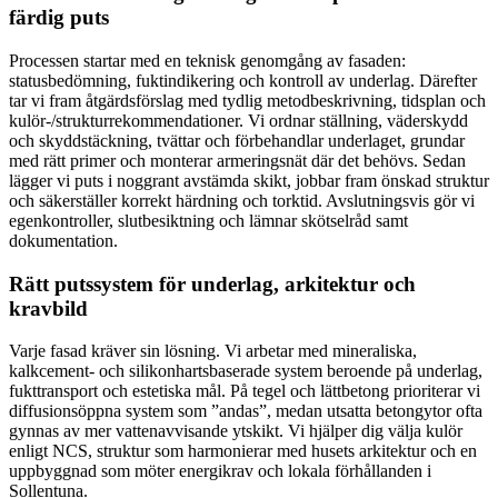
färdig puts
Processen startar med en teknisk genomgång av fasaden:
statusbedömning, fuktindikering och kontroll av underlag. Därefter
tar vi fram åtgärdsförslag med tydlig metodbeskrivning, tidsplan och
kulör-/strukturrekommendationer. Vi ordnar ställning, väderskydd
och skyddstäckning, tvättar och förbehandlar underlaget, grundar
med rätt primer och monterar armeringsnät där det behövs. Sedan
lägger vi puts i noggrant avstämda skikt, jobbar fram önskad struktur
och säkerställer korrekt härdning och torktid. Avslutningsvis gör vi
egenkontroller, slutbesiktning och lämnar skötselråd samt
dokumentation.
Rätt putssystem för underlag, arkitektur och
kravbild
Varje fasad kräver sin lösning. Vi arbetar med mineraliska,
kalkcement- och silikonhartsbaserade system beroende på underlag,
fukttransport och estetiska mål. På tegel och lättbetong prioriterar vi
diffusionsöppna system som ”andas”, medan utsatta betongytor ofta
gynnas av mer vattenavvisande ytskikt. Vi hjälper dig välja kulör
enligt NCS, struktur som harmonierar med husets arkitektur och en
uppbyggnad som möter energikrav och lokala förhållanden i
Sollentuna.