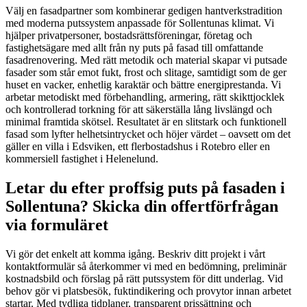
Välj en fasadpartner som kombinerar gedigen hantverkstradition
med moderna putssystem anpassade för Sollentunas klimat. Vi
hjälper privatpersoner, bostadsrättsföreningar, företag och
fastighetsägare med allt från ny puts på fasad till omfattande
fasadrenovering. Med rätt metodik och material skapar vi putsade
fasader som står emot fukt, frost och slitage, samtidigt som de ger
huset en vacker, enhetlig karaktär och bättre energiprestanda. Vi
arbetar metodiskt med förbehandling, armering, rätt skikttjocklek
och kontrollerad torkning för att säkerställa lång livslängd och
minimal framtida skötsel. Resultatet är en slitstark och funktionell
fasad som lyfter helhetsintrycket och höjer värdet – oavsett om det
gäller en villa i Edsviken, ett flerbostadshus i Rotebro eller en
kommersiell fastighet i Helenelund.
Letar du efter proffsig puts på fasaden i
Sollentuna? Skicka din offertförfrågan
via formuläret
Vi gör det enkelt att komma igång. Beskriv ditt projekt i vårt
kontaktformulär så återkommer vi med en bedömning, preliminär
kostnadsbild och förslag på rätt putssystem för ditt underlag. Vid
behov gör vi platsbesök, fuktindikering och provytor innan arbetet
startar. Med tydliga tidplaner, transparent prissättning och