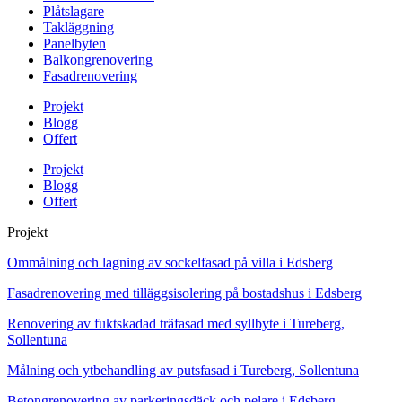
Plåtslagare
Takläggning
Panelbyten
Balkongrenovering
Fasadrenovering
Projekt
Blogg
Offert
Projekt
Blogg
Offert
Projekt
Ommålning och lagning av sockelfasad på villa i Edsberg
Fasadrenovering med tilläggsisolering på bostadshus i Edsberg
Renovering av fuktskadad träfasad med syllbyte i Tureberg,
Sollentuna
Målning och ytbehandling av putsfasad i Tureberg, Sollentuna
Betongrenovering av parkeringsdäck och pelare i Edsberg,