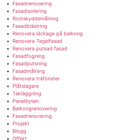
Fasadrenovering
Fasadisolering
Rostskyddsmålning
Fasadblästring
Renovera läckage på balkong
Renovera Tegelfasad
Renovera putsad fasad
Fasadfogning
Fasadputsning
Fasadmålning
Renovera träfönster
Plåtslagare
Takläggning
Panelbyten
Balkongrenovering
Fasadrenovering
Projekt
Blogg
Offert