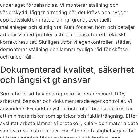
underlaget förbehandlas. Vi monterar ställning och
väderskydd, lägger armering där det krävs och bygger
upp putsskikten i rätt ordning: grund, eventuellt
mellanlager och slutlig yta. Runt fönster, hörn och detaljer
arbetar vi med profiler och droppnäsa för ett tekniskt
korrekt resultat. Slutligen utför vi egenkontroller, städar,
demonterar ställning och lämnar tydliga råd för skötsel
och underhåll.
Dokumenterad kvalitet, säkerhet
och långsiktigt ansvar
Som etablerad fasadentreprenör arbetar vi med ID06,
arbetsmiljöansvar och dokumenterade egenkontroller. Vi
använder CE-märkta system och följer branschpraxis för
att minimera risker som sprickor och fuktinträngning. Efter
avslutat arbete lämnar vi protokoll, kulör- och materialdata
samt skötselinstruktioner. För BRF och fastighetsägare tar
vi fram underlag för styrelsebeslut och budget, och