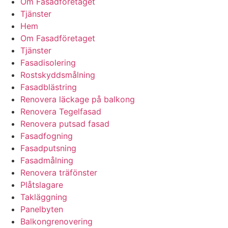
Om Fasadföretaget
Tjänster
Hem
Om Fasadföretaget
Tjänster
Fasadisolering
Rostskyddsmålning
Fasadblästring
Renovera läckage på balkong
Renovera Tegelfasad
Renovera putsad fasad
Fasadfogning
Fasadputsning
Fasadmålning
Renovera träfönster
Plåtslagare
Takläggning
Panelbyten
Balkongrenovering