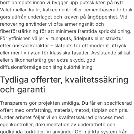
bort bomputs innan vi bygger upp putsskikten på nytt.
Valet mellan kalk-, kalkcement- eller cementbaserade bruk
görs utifrån underlaget och kraven på ångöppenhet. Vid
renovering använder vi ofta armeringsnät och
fiberförstärkning för att minimera framtida sprickbildning.
För ytfinishen väljer vi tunnputs, ädelputs eller struktur
efter önskad karaktär – slätputs för ett modernt uttryck
eller mer liv i ytan för klassiska fasader. Avslutande silikat-
eller silikonhartsfärg ger extra skydd, god
diffusionsförmåga och lång kulörhållning.
Tydliga offerter, kvalitetssäkring
och garanti
Transparens gör projekten smidiga. Du får en specificerad
offert med omfattning, material, metod, tidplan och pris.
Under arbetet följer vi en kvalitetssäkrad process med
egenkontroller, dokumentation av underarbete och
godkända torktider. Vi använder CE-märkta system från