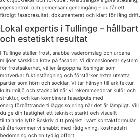
skikttjocklekar och torktider. Avslutningsvis görs städning,
egenkontroll och gemensam genomgång – du får ett
färdigt fasadresultat, dokumenterat och klart för lång drift.
Lokal expertis i Tullinge – hållbart
och estetiskt resultat
I Tullinge ställer frost, snabba väderomslag och urbana
miljöer särskilda krav på fasader. Vi dimensionerar system
för frostsäkerhet, väljer ångöppna lösningar som
motverkar fuktinstängning och förstärker extra utsatta
partier som hörn och socklar. Vi tar hänsyn till arkitektur,
kulturmiljö och stadsbild när vi rekommenderar kulör och
struktur, och kan kombinera fasadputs med
energiförbättrande tilläggsisolering när det är lämpligt. Vill
du ge din fastighet ett tekniskt starkt och visuellt
tilltalande lyft? Beskriv ditt projekt i vårt kontaktformulär
så återkommer vi snabbt med rådgivning, kostnadsfri
bedömning och en tydlig offert.