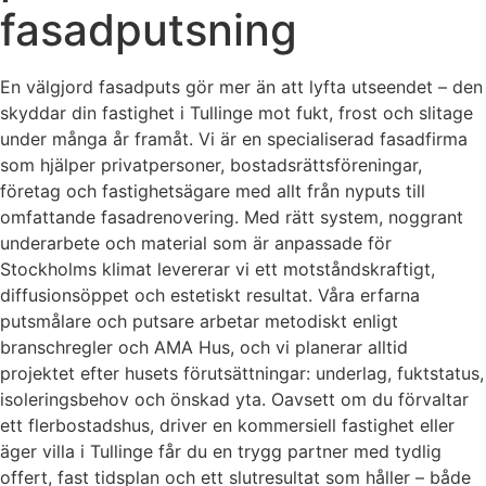
fasadputsning
En välgjord fasadputs gör mer än att lyfta utseendet – den
skyddar din fastighet i Tullinge mot fukt, frost och slitage
under många år framåt. Vi är en specialiserad fasadfirma
som hjälper privatpersoner, bostadsrättsföreningar,
företag och fastighetsägare med allt från nyputs till
omfattande fasadrenovering. Med rätt system, noggrant
underarbete och material som är anpassade för
Stockholms klimat levererar vi ett motståndskraftigt,
diffusionsöppet och estetiskt resultat. Våra erfarna
putsmålare och putsare arbetar metodiskt enligt
branschregler och AMA Hus, och vi planerar alltid
projektet efter husets förutsättningar: underlag, fuktstatus,
isoleringsbehov och önskad yta. Oavsett om du förvaltar
ett flerbostadshus, driver en kommersiell fastighet eller
äger villa i Tullinge får du en trygg partner med tydlig
offert, fast tidsplan och ett slutresultat som håller – både