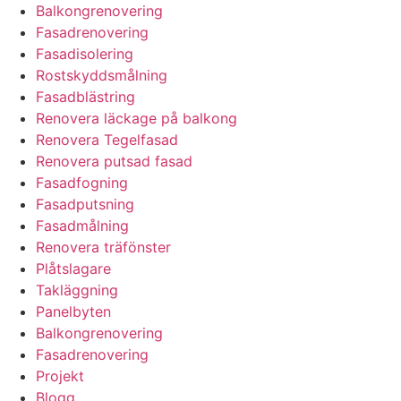
Balkongrenovering
Fasadrenovering
Fasadisolering
Rostskyddsmålning
Fasadblästring
Renovera läckage på balkong
Renovera Tegelfasad
Renovera putsad fasad
Fasadfogning
Fasadputsning
Fasadmålning
Renovera träfönster
Plåtslagare
Takläggning
Panelbyten
Balkongrenovering
Fasadrenovering
Projekt
Blogg