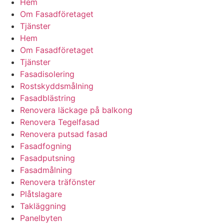
Hem
Om Fasadföretaget
Tjänster
Hem
Om Fasadföretaget
Tjänster
Fasadisolering
Rostskyddsmålning
Fasadblästring
Renovera läckage på balkong
Renovera Tegelfasad
Renovera putsad fasad
Fasadfogning
Fasadputsning
Fasadmålning
Renovera träfönster
Plåtslagare
Takläggning
Panelbyten