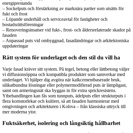
energiprestanda
– Sockelputs och förstärkning av marknära partier som utsätts för
fukt och frost
– Löpande underhåll och serviceavtal för fastigheter och
bostadsrättsföreningar
– Renoveringsinsatser vid fukt-, frost- och åldersrelaterade skador på
fasaden
– Anpassad puts vid ombyggnad, fasadändringar och arkitektoniska
uppdateringar
Rätt system för underlaget och den stil du vill ha
Varje fasad kräver sitt system. På tegel, betong eller lättbetong väljer
vi diffusionsöppna och kompatibla produkter som samverkar med
underlaget. Vi hjälper dig avgöra när kalkcementbaserade bruk,
silikatbundna lösningar eller polymermodifierad puts är lämpligast,
samt om armeringsnät ska byggas in för extra sprickresistens.
Ytbehandlingen kan fås som tunnputs, ädelputs eller strukturputs i
flera kornstorlekar och kulörer, så att fasaden harmonierar med
omgivningen och arkitekturen i Kolsva – från klassiska uttryck till
mer moderna ytor.
Fuktsäkerhet, isolering och långsiktig hållbarhet