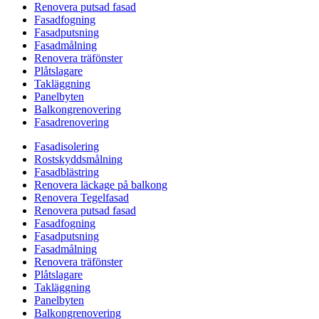
Renovera putsad fasad
Fasadfogning
Fasadputsning
Fasadmålning
Renovera träfönster
Plåtslagare
Takläggning
Panelbyten
Balkongrenovering
Fasadrenovering
Fasadisolering
Rostskyddsmålning
Fasadblästring
Renovera läckage på balkong
Renovera Tegelfasad
Renovera putsad fasad
Fasadfogning
Fasadputsning
Fasadmålning
Renovera träfönster
Plåtslagare
Takläggning
Panelbyten
Balkongrenovering