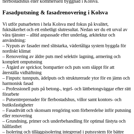
flerbostadshus eller kommersiell byggnad i Kolsva.
Fasadputsning & fasadrenovering i Kolsva
Vi utför putsarbeten i hela Kolsva med fokus på kvalitet,
fuktsäkerhet och ett enhetligt slutresultat. Nedan ser du ett urval av
våra tjänster – alltid anpassade efter underlag, arkitektur och
användning:
– Nyputs av fasader med slitstarka, vädertåliga system byggda för
nordiskt klimat
– Renovering av äldre puts med selektiv lagning, armering och
komplett omputsning
– Åtgärd av sprickor, bompartier och puts som släppt för att
återställa vidhäftning
– Finputs: tunnputs, ädelputs och strukturerade ytor för en jämn och
harmonisk fasad
– Professionell puts på betong-, tegel- och lättbetongväggar efter rätt
förarbete
– Putsentreprenader för flerbostadshus, villor samt kontors- och
butiksfastigheter
– Fasadtvätt och skonsam rengöring som förberedelse inför putsning
eller renovering
– Grundning, primer och underbehandling för optimal fästyta och
hållfasthet
– Isolering och tilläggsisolering integrerad i putssystem för bättre