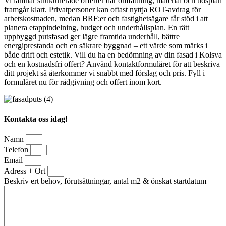
Vi lämnar strukturerade offerter där omfattning, material och tidsplan
framgår klart. Privatpersoner kan oftast nyttja ROT-avdrag för
arbetskostnaden, medan BRF:er och fastighetsägare får stöd i att
planera etappindelning, budget och underhållsplan. En rätt
uppbyggd putsfasad ger lägre framtida underhåll, bättre
energiprestanda och en säkrare byggnad – ett värde som märks i
både drift och estetik. Vill du ha en bedömning av din fasad i Kolsva
och en kostnadsfri offert? Använd kontaktformuläret för att beskriva
ditt projekt så återkommer vi snabbt med förslag och pris. Fyll i
formuläret nu för rådgivning och offert inom kort.
Kontakta oss idag!
Namn
Telefon
Email
Adress + Ort
Beskriv ert behov, förutsättningar, antal m2 & önskat startdatum