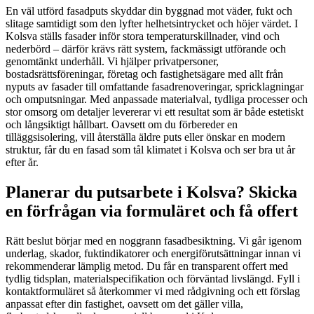
En väl utförd fasadputs skyddar din byggnad mot väder, fukt och
slitage samtidigt som den lyfter helhetsintrycket och höjer värdet. I
Kolsva ställs fasader inför stora temperaturskillnader, vind och
nederbörd – därför krävs rätt system, fackmässigt utförande och
genomtänkt underhåll. Vi hjälper privatpersoner,
bostadsrättsföreningar, företag och fastighetsägare med allt från
nyputs av fasader till omfattande fasadrenoveringar, spricklagningar
och omputsningar. Med anpassade materialval, tydliga processer och
stor omsorg om detaljer levererar vi ett resultat som är både estetiskt
och långsiktigt hållbart. Oavsett om du förbereder en
tilläggsisolering, vill återställa äldre puts eller önskar en modern
struktur, får du en fasad som tål klimatet i Kolsva och ser bra ut år
efter år.
Planerar du putsarbete i Kolsva? Skicka
en förfrågan via formuläret och få offert
Rätt beslut börjar med en noggrann fasadbesiktning. Vi går igenom
underlag, skador, fuktindikatorer och energiförutsättningar innan vi
rekommenderar lämplig metod. Du får en transparent offert med
tydlig tidsplan, materialspecifikation och förväntad livslängd. Fyll i
kontaktformuläret så återkommer vi med rådgivning och ett förslag
anpassat efter din fastighet, oavsett om det gäller villa,