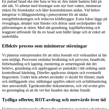
En putsad fasad ska inte bara se bra ut; den måste hantera fukt på
rätt sätt. Vi arbetar med lösningar som styr bort vatten, minimerar
risken för frostskador och låter konstruktionen andas. Vid behov
integrerar vi tilläggsisolering i putssystemet för att sänka
energiförbrukningen och reducera köldbryggor. Extra fokus läggs på
övergångar, detaljer runt fönster och dörrar samt sockelpartier där
påfrestningen är störst. Med rätt grundning, kapillärbrytning och
noggrant utförande får du en fasad som håller länge och är enkel att
underhålla.
Effektiv process som minimerar störningar
Vi planerar entreprenaden för att störa boende och verksamhet så lite
som möjligt. Processen omfattar besiktning och provytor, fasadtvätt,
förbehandling och lagning, montering av armeringsnät där det
behövs, grundning och uppbyggnad av putsskikt i rätt ordning samt
kontrollerad härdning. Därefter appliceras slutputs och eventuellt
färgsystem. Under hela arbetet använder vi skydd för fönster, mark
och intilliggande ytor, ställningar uppförs säkert och avfalls­hantering
sker ansvarsfullt. Egenkontroller dokumenteras, och vid avslut görs
en genomgång så att du vet hur fasaden ska skötas framåt.
Tydliga offerter, ROT-avdrag och mervärde över tid