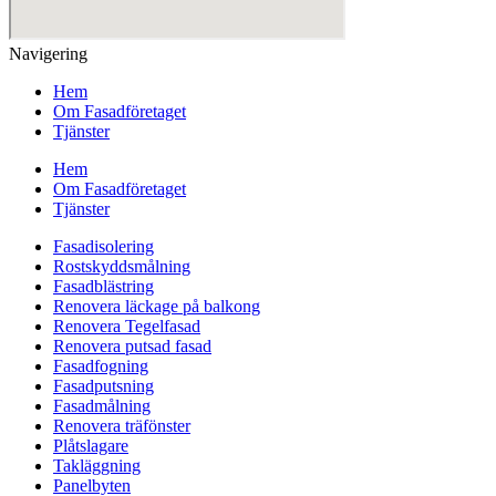
Navigering
Hem
Om Fasadföretaget
Tjänster
Hem
Om Fasadföretaget
Tjänster
Fasadisolering
Rostskyddsmålning
Fasadblästring
Renovera läckage på balkong
Renovera Tegelfasad
Renovera putsad fasad
Fasadfogning
Fasadputsning
Fasadmålning
Renovera träfönster
Plåtslagare
Takläggning
Panelbyten