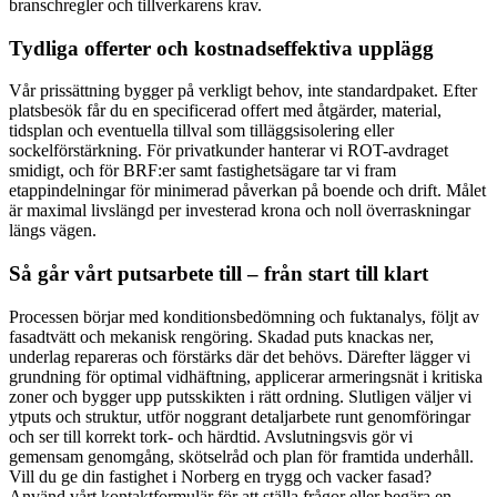
branschregler och tillverkarens krav.
Tydliga offerter och kostnadseffektiva upplägg
Vår prissättning bygger på verkligt behov, inte standardpaket. Efter
platsbesök får du en specificerad offert med åtgärder, material,
tidsplan och eventuella tillval som tilläggsisolering eller
sockelförstärkning. För privatkunder hanterar vi ROT-avdraget
smidigt, och för BRF:er samt fastighetsägare tar vi fram
etappindelningar för minimerad påverkan på boende och drift. Målet
är maximal livslängd per investerad krona och noll överraskningar
längs vägen.
Så går vårt putsarbete till – från start till klart
Processen börjar med konditionsbedömning och fuktanalys, följt av
fasadtvätt och mekanisk rengöring. Skadad puts knackas ner,
underlag repareras och förstärks där det behövs. Därefter lägger vi
grundning för optimal vidhäftning, applicerar armeringsnät i kritiska
zoner och bygger upp putsskikten i rätt ordning. Slutligen väljer vi
ytputs och struktur, utför noggrant detaljarbete runt genomföringar
och ser till korrekt tork- och härdtid. Avslutningsvis gör vi
gemensam genomgång, skötselråd och plan för framtida underhåll.
Vill du ge din fastighet i Norberg en trygg och vacker fasad?
Använd vårt kontaktformulär för att ställa frågor eller begära en