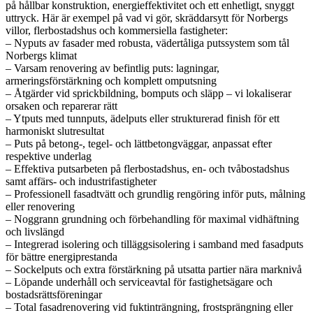
på hållbar konstruktion, energieffektivitet och ett enhetligt, snyggt
uttryck. Här är exempel på vad vi gör, skräddarsytt för Norbergs
villor, flerbostadshus och kommersiella fastigheter:
– Nyputs av fasader med robusta, vädertåliga putssystem som tål
Norbergs klimat
– Varsam renovering av befintlig puts: lagningar,
armeringsförstärkning och komplett omputsning
– Åtgärder vid sprickbildning, bomputs och släpp – vi lokaliserar
orsaken och reparerar rätt
– Ytputs med tunnputs, ädelputs eller strukturerad finish för ett
harmoniskt slutresultat
– Puts på betong-, tegel- och lättbetongväggar, anpassat efter
respektive underlag
– Effektiva putsarbeten på flerbostadshus, en- och tvåbostadshus
samt affärs- och industrifastigheter
– Professionell fasadtvätt och grundlig rengöring inför puts, målning
eller renovering
– Noggrann grundning och förbehandling för maximal vidhäftning
och livslängd
– Integrerad isolering och tilläggsisolering i samband med fasadputs
för bättre energiprestanda
– Sockelputs och extra förstärkning på utsatta partier nära marknivå
– Löpande underhåll och serviceavtal för fastighetsägare och
bostadsrättsföreningar
– Total fasadrenovering vid fuktinträngning, frostsprängning eller