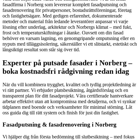
fasadfirma i Norberg som levererar komplett fasadputsning och
fasadrenovering för privatpersoner, bostadsrättsföreningar, företag
och fastighetsägare. Med gedigen erfarenhet, dokumenterade
metoder och material från ledande leverantörer anpassar vi varje
lösning efter underlag, arkitektur och Norbergs klimat – med fukt,
frost och temperaturskiftningar i åtanke. Oavsett om din fasad
behöver en varsam lagning, en genomgripande omputsning eller en
nyputs med tilläggsisolering, säkerställer vi ett slitstarkt, estetiskt och
långsiktigt resultat som står sig över tid.
Experter på putsade fasader i Norberg –
boka kostnadsfri rådgivning redan idag
När du vill kombinera trygghet, kvalitet och tydlig projektledning är
vi rätt partner. Vi erbjuder platsbesiktning, åtgärdsförslag och en
transparent plan för ditt fasadprojekt. Våra certifierade hantverkare
arbetar effektivt utan att kompromissa med detaljerna, och vi synkar
tidplanen med boende och verksamheter för minimal störning. Låt
oss guida dig till rätt system och finish för just din fastighet.
Fasadputsning & fasadrenovering i Norberg
Vi hjälper dig från första bedömning till slutbesiktning – med fokus