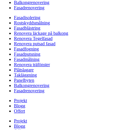
Balkongrenovering
Fasadrenovering
Fasadisolering
Rostskyddsmålning
Fasadblästring
Renovera läckage på balkong
Renovera Tegelfasad
Renovera putsad fasad
Fasadfogning
Fasadputsning
Fasadmålning
Renovera träfönster
Plåtslagare
Takläggning
Panelbyten
Balkongrenovering
Fasadrenovering
Projekt
Blogg
Offert
Projekt
Blogg