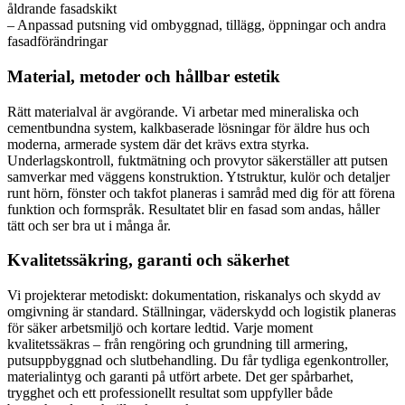
åldrande fasadskikt
– Anpassad putsning vid ombyggnad, tillägg, öppningar och andra
fasadförändringar
Material, metoder och hållbar estetik
Rätt materialval är avgörande. Vi arbetar med mineraliska och
cementbundna system, kalkbaserade lösningar för äldre hus och
moderna, armerade system där det krävs extra styrka.
Underlagskontroll, fuktmätning och provytor säkerställer att putsen
samverkar med väggens konstruktion. Ytstruktur, kulör och detaljer
runt hörn, fönster och takfot planeras i samråd med dig för att förena
funktion och formspråk. Resultatet blir en fasad som andas, håller
tätt och ser bra ut i många år.
Kvalitetssäkring, garanti och säkerhet
Vi projekterar metodiskt: dokumentation, riskanalys och skydd av
omgivning är standard. Ställningar, väderskydd och logistik planeras
för säker arbetsmiljö och kortare ledtid. Varje moment
kvalitetssäkras – från rengöring och grundning till armering,
putsuppbyggnad och slutbehandling. Du får tydliga egenkontroller,
materialintyg och garanti på utfört arbete. Det ger spårbarhet,
trygghet och ett professionellt resultat som uppfyller både