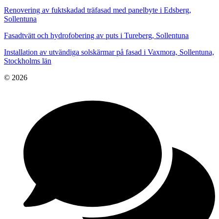
Renovering av fuktskadad träfasad med panelbyte i Edsberg,
Sollentuna
Fasadtvätt och hydrofobering av puts i Tureberg, Sollentuna
Installation av utvändiga solskärmar på fasad i Vaxmora, Sollentuna,
Stockholms län
© 2026