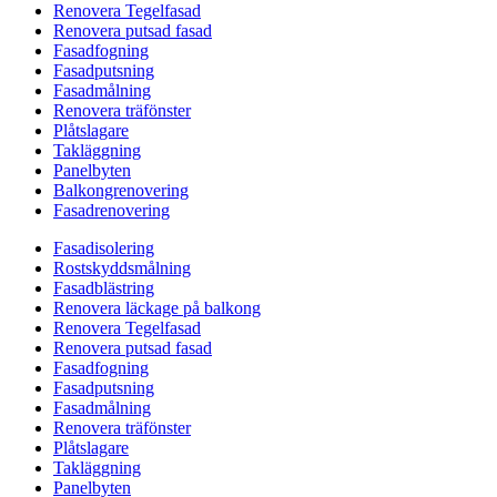
Renovera Tegelfasad
Renovera putsad fasad
Fasadfogning
Fasadputsning
Fasadmålning
Renovera träfönster
Plåtslagare
Takläggning
Panelbyten
Balkongrenovering
Fasadrenovering
Fasadisolering
Rostskyddsmålning
Fasadblästring
Renovera läckage på balkong
Renovera Tegelfasad
Renovera putsad fasad
Fasadfogning
Fasadputsning
Fasadmålning
Renovera träfönster
Plåtslagare
Takläggning
Panelbyten